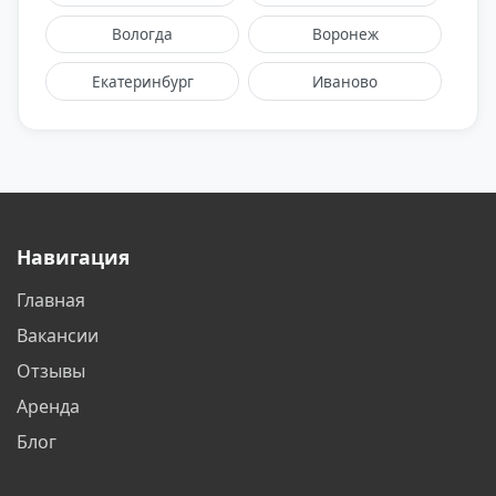
Вологда
Воронеж
Екатеринбург
Иваново
Ижевск
Казань
Калуга
Кемерово
Киров
Кострома
Навигация
Краснодар
Красноярск
Главная
Курск
Липецк
Вакансии
Магнитогорск
Москва
Отзывы
Аренда
Набережные Челны
Нижневартовск
Блог
Нижнекамск
Нижний Новгород