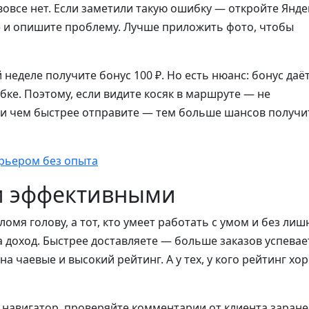
овсе нет. Если заметили такую ошибку — откройте Янде
ы» и опишите проблему. Лучше приложить фото, чтобы
неделе получите бонус 100 ₽. Но есть нюанс: бонус даё
ке. Поэтому, если видите косяк в маршруте — не
 и чем быстрее отправите — тем больше шансов получи
рьером без опыта
 и эффективными
ломя голову, а тот, кто умеет работать с умом и без лиш
а доход. Быстрее доставляете — больше заказов успевае
на чаевые и высокий рейтинг. А у тех, у кого рейтинг хо
 навигатор, проверяйте комментарии от клиента заране