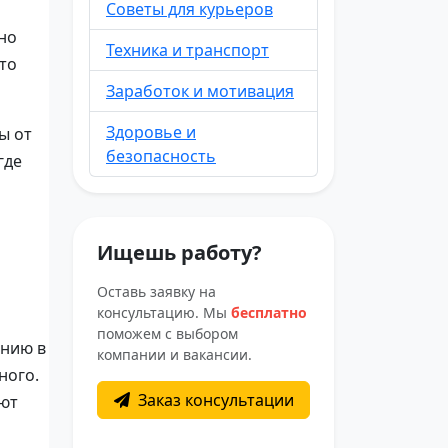
Советы для курьеров
но
Техника и транспорт
-то
Заработок и мотивация
Здоровье и
ы от
безопасность
где
Ищешь работу?
Оставь заявку на
консультацию. Мы
бесплатно
поможем с выбором
инию в
компании и вакансии.
ного.
Заказ консультации
ают