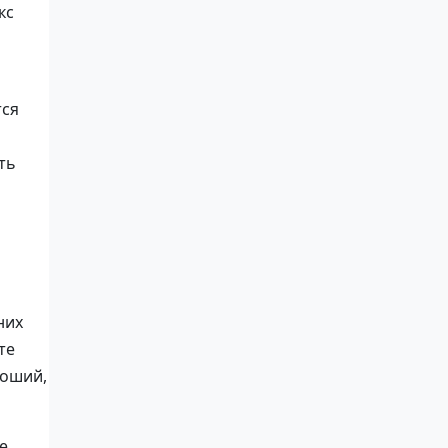
кс
тся
ть
них
те
роший,
е,