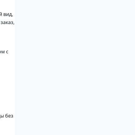
й вид,
заказ,
ом с
ды без