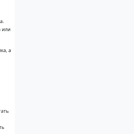
а.
а или
ка, а
тать
ть