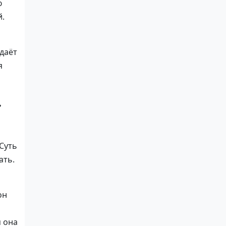
ю
й.
 даёт
я
»
Суть
ать.
он
ш
м она