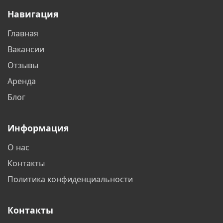
Балаково
Балашиха
Барнаул
Батайск
Белгород
Бердск
Навигация
Бишкек
Благовещенск
Главная
Братск
Бронницы
Вакансии
Брянск
Великий Новгород
Отзывы
Аренда
Видное
Владивосток
Блог
Владимир
Волгоград
Информация
Волжский
Вологда
О нас
Воронеж
Воскресенск
Контакты