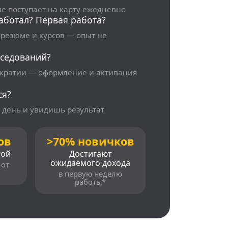
е поступает на карту ежедневно
аботал? Первая работа?
 резюме и курсов — опыт не
еседований?
ократии — оформление и активация
ся?
 день и увидишь результат
ов
>70% новичков
той
Достигают
ожидаемого дохода
 от
в первую неделю
работы*