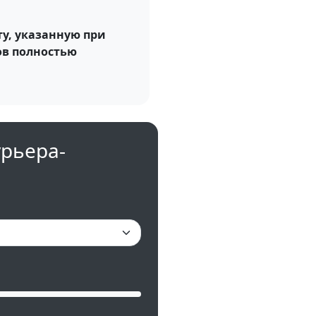
у, указанную при
ов полностью
урьера-