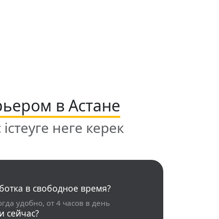
рьером в Астане
істеуге неге керек
ботка в свободное время?
огда удобно, от 4 часов в день
и сейчас?