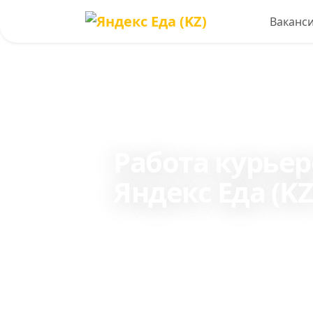
Ваканс
Работа курье
Яндекс Еда (KZ
Зарабатывайте до 470 0
пешим курьером и до 90
транспорте.