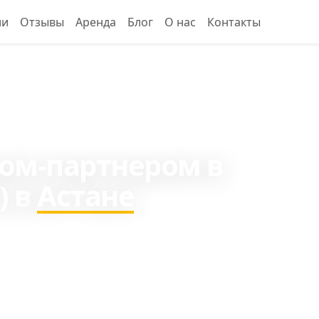
ии
Отзывы
Аренда
Блог
О нас
Контакты
ром-партнером в
) в
Астане
00 ₸ в месяц
0 000 ₸ на