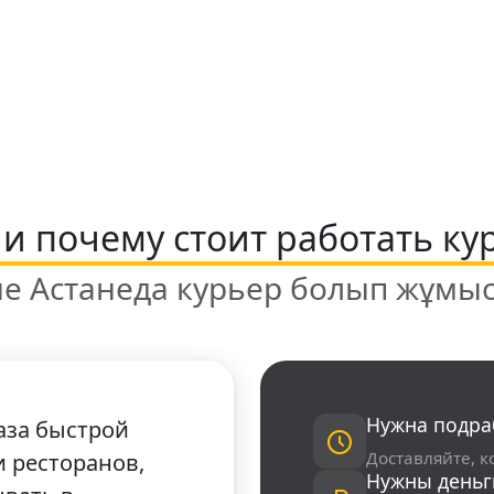
+7 (931) 111-80-84
Пн-Пт 9:00-18:00
 и почему стоит работать ку
не Астанеда курьер болып жұмыс 
Нужна подра
каза быстрой
Доставляйте, к
и ресторанов,
Нужны деньг