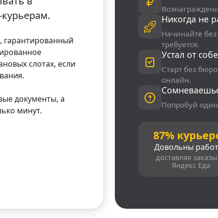
ывать в
Вознаграждени
-курьерам.
Никогда не р
Начинайте без
я, гарантированный
требуется.
сированное
Устал от соб
ановых слотах, если
Старт без бюр
ования.
онлайн.
Сомневаешь
вые документы, а
Попробуй один
лько минут.
87% курьер
Довольны рабо
доставляя заказы
Яндекс Еда