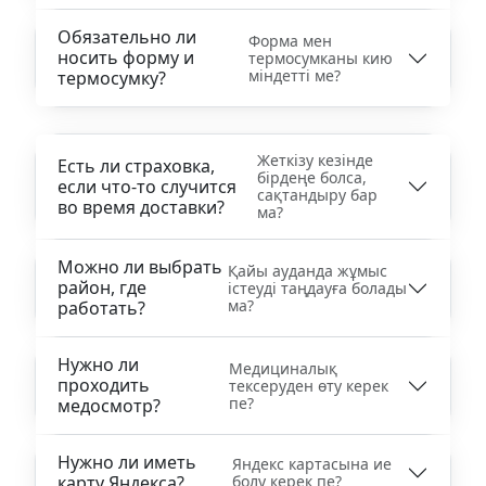
Обязательно ли
Форма мен
носить форму и
термосумканы кию
міндетті ме?
термосумку?
Жеткізу кезінде
Есть ли страховка,
бірдеңе болса,
если что-то случится
сақтандыру бар
во время доставки?
ма?
Можно ли выбрать
Қайы ауданда жұмыс
район, где
істеуді таңдауға болады
ма?
работать?
Нужно ли
Медициналық
проходить
тексеруден өту керек
пе?
медосмотр?
Нужно ли иметь
Яндекс картасына ие
карту Яндекса?
болу керек пе?