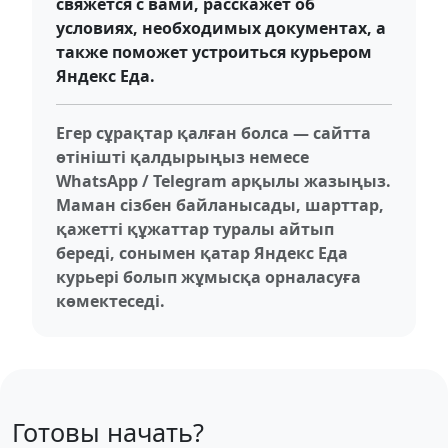
свяжется с вами, расскажет об
условиях, необходимых документах, а
также поможет устроиться курьером
Яндекс Еда.
Егер сұрақтар қалған болса — сайтта
өтінішті қалдырыңыз немесе
WhatsApp / Telegram арқылы жазыңыз.
Маман сізбен байланысады, шарттар,
қажетті құжаттар туралы айтып
береді, сонымен қатар Яндекс Еда
курьері болып жұмысқа орналасуға
көмектеседі.
Готовы начать?