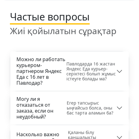
Частые вопросы
Жиі қойылатын сұрақтар
Можно ли работать
Павлодарда 16 жастан
курьером-
Яндекс Еда курьер-
партнером Яндекс
серіктесі болып жұмыс
Еда с 16 лет в
істеуге болады ма?
Павлодар?
Могу ли я
Егер тапсырыс
отказаться от
ыңғайсыз болса, оны
заказа, если он
бас тарта аламын ба?
неудобный?
Қаланы білу
Насколько важно
қаншалықты