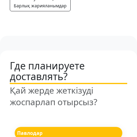
Барлық жарияланымдар
Где планируете
доставлять?
Қай жерде жеткізуді
жоспарлап отырсыз?
Павлодар