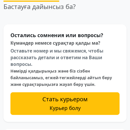
Бастауға дайынсыз ба?
Остались сомнения или вопросы?
Күмәндер немесе сұрақтар қалды ма?
Оставьте номер и мы свяжемся, чтобы
рассказать детали и ответим на Ваши
вопросы.
Нөмірді қалдырыңыз және біз сізбен
байланысамыз, егжей-тегжейлерді айтып беру
және сұрақтарыңызға жауап беру үшін.
Стать курьером
Курьер болу