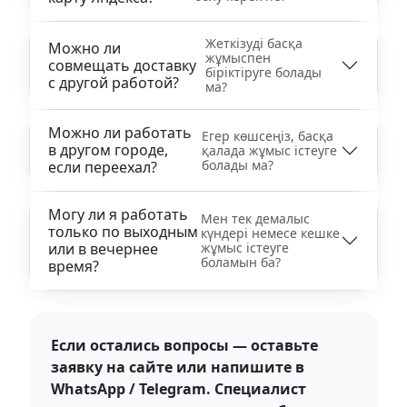
Жеткізуді басқа
Можно ли
жұмыспен
совмещать доставку
біріктіруге болады
с другой работой?
ма?
Можно ли работать
Егер көшсеңіз, басқа
в другом городе,
қалада жұмыс істеуге
болады ма?
если переехал?
Могу ли я работать
Мен тек демалыс
только по выходным
күндері немесе кешке
или в вечернее
жұмыс істеуге
боламын ба?
время?
Если остались вопросы — оставьте
заявку на сайте или напишите в
WhatsApp / Telegram. Специалист