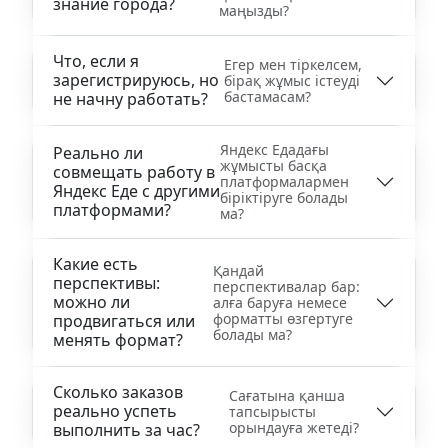
знание города?
маңызды?
Что, если я
Егер мен тіркелсем,
зарегистрируюсь, но
бірақ жұмыс істеуді
бастамасам?
не начну работать?
Яндекс Едадағы
Реально ли
жұмысты басқа
совмещать работу в
платформалармен
Яндекс Еде с другими
біріктіруге болады
платформами?
ма?
Какие есть
Қандай
перспективы:
перспективалар бар:
можно ли
алға баруға немесе
форматты өзгертуге
продвигаться или
болады ма?
менять формат?
Сколько заказов
Сағатына қанша
реально успеть
тапсырысты
орындауға жетеді?
выполнить за час?