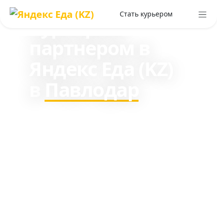
Работа
Стать курьером
курьером-
партнером в
Яндекс Еда (KZ)
в
Павлодар
Зарабатывайте до 470 000
₸ в месяц пешим курьером
и до 900 000 ₸ на
транспорте.