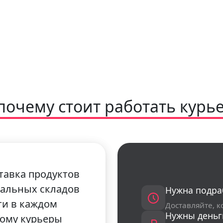
+7 (931) 111-80-84
Пн-Пт 9:00-18:00
 почему стоит работать курь
тавка продуктов
иальных складов
Нужна подра
ти в каждом
Доставляйте, к
Нужны деньг
тому курьеры