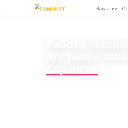
Вакансии
О
Работа пешим,
доставки зака
Саранске
Зарабатывайте до 330₽ 
курьером по доставке з
Самокат. Стабильный до
ваши.