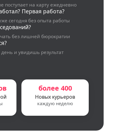
е поступает на карту ежедневно
аботал? Первая работа?
уже сегодня без опыта работы
еседований?
ачать без лишней бюрократии
ся?
 день и увидишь результат
ов
более 400
той
Новых курьеров
ы
каждую неделю