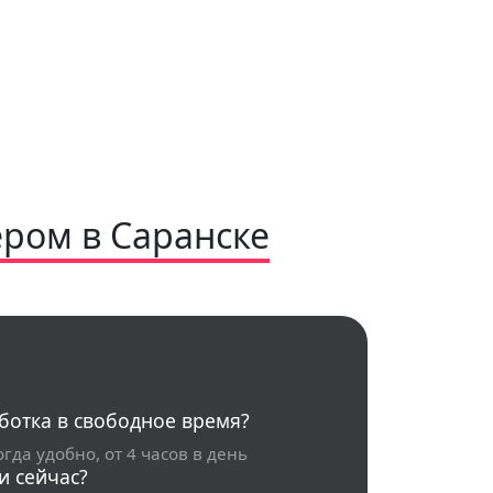
ером в Саранске
ботка в свободное время?
огда удобно, от 4 часов в день
и сейчас?