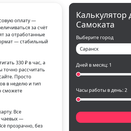
Калькулятор 
совую оплату —
Самоката
величиваться за счёт
ят за отработанные
Выберите город
 Формат — стабильный
гать 330 ₽ в час, а
Дней в месяц:
1
бы точно рассчитать
сайте. Просто
ов в неделю и тип
Часы работы в день:
2
ко сможете
арту. Все
и чаевых —
сё прозрачно, без