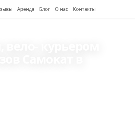
тзывы
Аренда
Блог
О нас
Контакты
 вело- курьером
зов Самокат в
в час, работая
аказов клиентам
ход и все чаевые