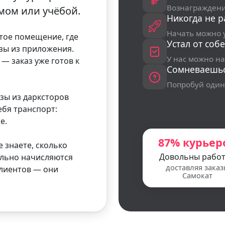
Вознаграждени
мом или учёбой.
Никогда не р
Начать можно 
ытое помещение, где
Устал от соб
зы из приложения.
У нас можно н
— заказ уже готов к
Сомневаешь
Попробуй один
зы из дарксторов
ебя транспорт:
е.
87% курьер
 знаете, сколько
Довольны рабо
ельно начисляются
доставляя заказ
клиентов — они
Самокат