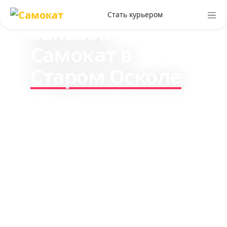
доставки
Стать курьером
заказов
Самокат в
Старом Осколе
Зарабатывайте до 330₽ в
час, работая курьером по
доставке заказов клиентам
Самокат. Стабильный
доход и все чаевые ваши.