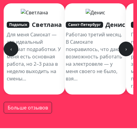
Светлана
Денис
Подольск
Санкт-Петербург
В
Для меня Самокат —
Работаю третий месяц.
Пр
это идеальный
В Самокате
по
‹
›
формат подработки. У
понравилось, что дают
ис
меня есть основная
возможность работать
ра
работа, но 2–3 раза в
на электровеле — у
за
неделю выходить на
меня своего не было,
мо
смены…
взя…
пе
гл
Больше отзывов