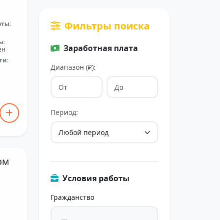
Фильтры поиска
оты:
ы:
Заработная плата
ен
ти:
Диапазон (₽):
Период:
ом
Условия работы
Гражданство