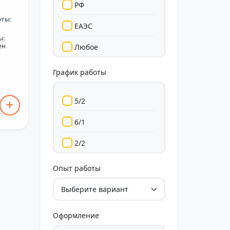
РФ
оты:
ЕАЭС
ы:
ен
Любое
График работы
5/2
6/1
2/2
Гибкий
Опыт работы
Свободный
Оформление