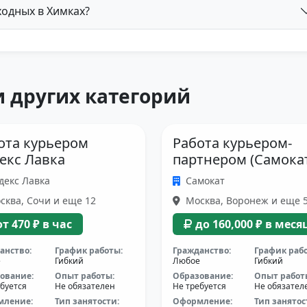
ходных в Химках?
 других категорий
ота курьером
Работа курьером-
екс Лавка
партнером (Самока
декс Лавка
Самокат
ква, Сочи и еще 12
Москва, Воронеж и еще 
от 470 ₽ в час
до 160,000 ₽ в меся
анство:
График работы:
Гражданство:
График раб
е
Гибкий
Любое
Гибкий
ование:
Опыт работы:
Образование:
Опыт работ
буется
Не обязателен
Не требуется
Не обязател
мление:
Тип занятости:
Оформление:
Тип занятос