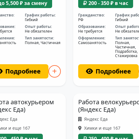
до 5,500 ₽ за смену
200 - 350 ₽ в час
анство:
График работы:
Гражданство:
График раб
е
Гибкий
РФ
Гибкий
ование:
Опыт работы:
Образование:
Опыт работ
буется
Не обязателен
Не требуется
Не обязател
мление:
Тип занятости:
Оформление:
Тип занятос
анятость
Полная, Частичная
Самозанятость
Полная,
Частичная,
Подработка,
Стажировка
Подробнее
Подробнее
ота автокурьером
Работа велокурьер
декс Еда)
(Яндекс Еда)
декс Еда
Яндекс Еда
мки и еще 167
Химки и еще 167
300 - 450 ₽ в час
250 - 400 ₽ в час