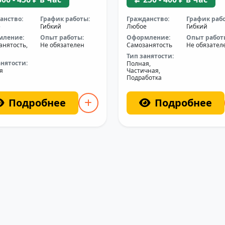
анство:
График работы:
Гражданство:
График раб
е
Гибкий
Любое
Гибкий
мление:
Опыт работы:
Оформление:
Опыт работ
анятость,
Не обязателен
Самозанятость
Не обязател
Тип занятости:
анятости:
Полная,
я
Частичная,
Подработка
Подробнее
Подробнее