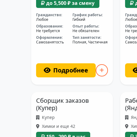
до 5,500 ₽ за смену
Гражданство:
График работы:
Гражд
Любое
Гибкий
Любо
Образование:
Опыт работы:
Образ
Не требуется
Не обязателен
Не тре
Оформление:
Тип занятости:
Офор
Самозанятость
Полная, Частичная
Самоз
Подробнее
Сборщик заказов
Раб
(Купер)
(Ян
Купер
Ян
Химки и еще 42
Хи
150 - 290 ₽ в час