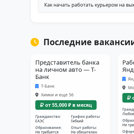
Как начать работать курьером на вы
Последние вакансии
Представитель банка
Раб
на личном авто — Т-
Янд
Банк
Ян
Т-Банк
Мос
Химки и еще 56
от 55,000 ₽ в месяц
Гражд
Любо
Гражданство:
График работы:
Образ
ЕАЭС
Гибкий
Не тре
Образование:
Опыт работы:
Офор
Не требуется
Не обязателен