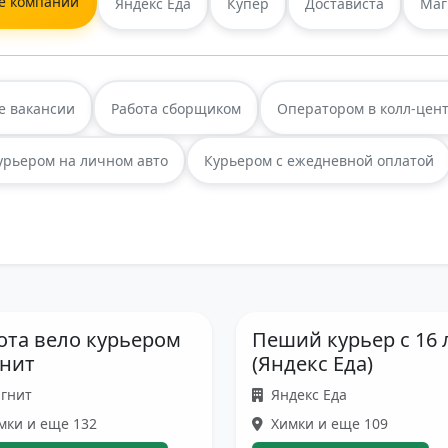
е компании
Яндекс Еда
Купер
Достависта
Маг
е вакансии
Работа сборщиком
Оператором в колл-цен
урьером на личном авто
Курьером с ежедневной оплатой
ота вело курьером
Пеший курьер с 16 
нит
(Яндекс Еда)
гнит
Яндекс Еда
мки и еще 132
Химки и еще 109