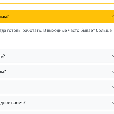
ным?
огда готовы работать. В выходные часто бывает больше
нь?
ом?
одное время?