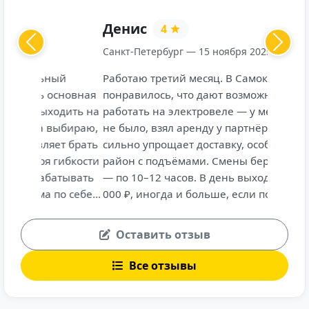
Денис
4
Previous
Next
Санкт-Петербург — 15 ноября 2025
Работаю третий месяц. В Самокате
понравилось, что дают возможность
работать на электровеле — у меня своего
не было, взял аренду у партнёров. Это
сильно упрощает доставку, особенно если
район с подъёмами. Смены беру длинные
— по 10–12 часов. В день выходит около 5
000 ₽, иногда и больше, если поток
заказов высокий. Плюс чай оставляют
часто — особенно в выходные.
Оставить отзыв
Приложение удобное, поддержка отвечает
быстро. На базе всегда есть где согреться,
Все отзывы
зарядить телефон, набрать воду.
Единственный минус — иногда