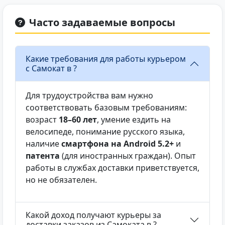
попадаются тяжёлые заказы, но это
редкость. В целом работа нравится:
Часто задаваемые вопросы
активно, доход стабилен, всё по-честному.
Какие требования для работы курьером
c Самокат в ?
Для трудоустройства вам нужно
соответствовать базовым требованиям:
возраст
18–60 лет
, умение ездить на
велосипеде, понимание русского языка,
наличие
смартфона на Android 5.2+
и
патента
(для иностранных граждан). Опыт
работы в службах доставки приветствуется,
но не обязателен.
Какой доход получают курьеры за
доставки заказов из Самоката в ?