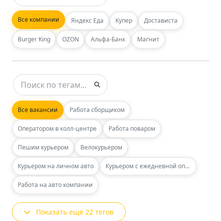
Все компании
Яндекс Еда
Купер
Достависта
Burger King
OZON
Альфа-Банк
Магнит
Все вакансии
Работа сборщиком
Оператором в колл-центре
Работа поваром
Пешим курьером
Велокурьером
Курьером на личном авто
Курьером с ежедневной оплатой
Работа на авто компании
Показать еще 22 тегов