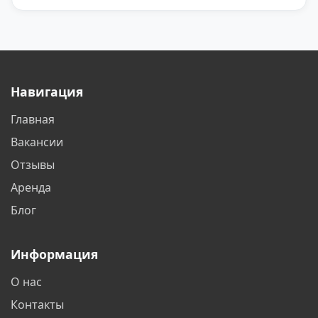
Брянск
Великий Новгород
Видное
Владикавказ
Владимир
Волгоград
Навигация
Волгодонск
Вологда
Главная
Воронеж
Воскресенск
Вакансии
Всеволожск
Выборг
Отзывы
Аренда
Дзержинск
Дзержинский
Блог
Дмитров
Долгопрудный
Информация
Домодедово
Дубна
О нас
Екатеринбург
Елабуга
Контакты
Жуковский
Зеленоград