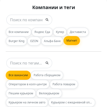
Компании и теги
Все компании
Яндекс Еда
Купер
Достависта
Магнит
Burger King
OZON
Альфа-Банк
Все вакансии
Работа сборщиком
Оператором в колл-центре
Работа поваром
Пешим курьером
Велокурьером
Курьером на личном авто
Курьером с ежедневной оплатой