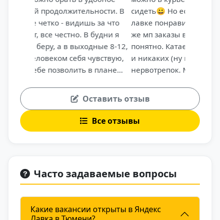
сидеть😀 Но если серьезно, курьерить в
лавке понравилось больше чем на том
же мп заказы выдавать. Тут все просто и
понятно. Катаешься, развозишь заказы
и никаких (ну почти) клиентов и
нервотрепок. Медлительные люди и
внезапные дорожные работы по
маршруту бывают нечасто, да и мелочи
Оставить отзыв
это. Главное что платят часто, часто
прилетают чаевые да и заказов хватает,
Все отзывы
так что кроме свободы получил еще и
рост в деньгах
Часто задаваемые вопросы
Какие вакансии открыты в Яндекс
Лавка в Тюмени?