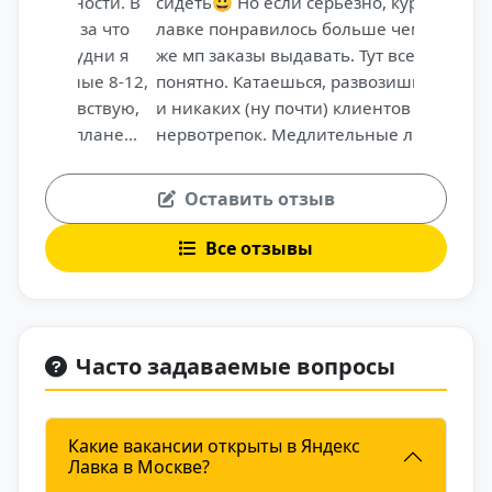
сидеть😀 Но если серьезно, курьерить в
лавке понравилось больше чем на том
же мп заказы выдавать. Тут все просто и
понятно. Катаешься, развозишь заказы
и никаких (ну почти) клиентов и
нервотрепок. Медлительные люди и
внезапные дорожные работы по
маршруту бывают нечасто, да и мелочи
Оставить отзыв
это. Главное что платят часто, часто
прилетают чаевые да и заказов хватает,
Все отзывы
так что кроме свободы получил еще и
рост в деньгах
Часто задаваемые вопросы
Какие вакансии открыты в Яндекс
Лавка в Москве?