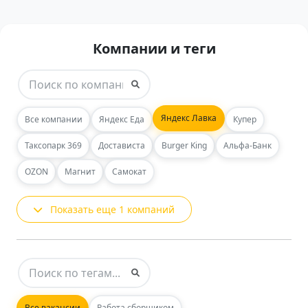
Компании и теги
Яндекс Лавка
Все компании
Яндекс Еда
Купер
Таксопарк 369
Достависта
Burger King
Альфа-Банк
OZON
Магнит
Самокат
Показать еще 1 компаний
Все вакансии
Работа сборщиком