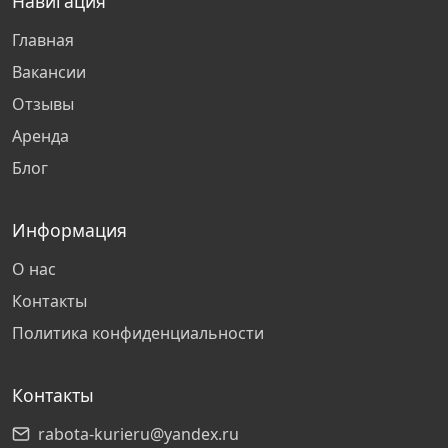
Навигация
Казань
Главная
Тольятти
Вакансии
Отзывы
Сургут
Аренда
Блог
Омск
Киров
Информация
О нас
Рязань
Контакты
Политика конфиденциальности
Нижний Новгород
Контакты
Самара
rabota-kurieru@yandex.ru