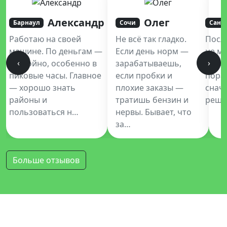
Александр
Олег
Барнаул
Сочи
Санк
Работаю на своей
Не всё так гладко.
Посл
машине. По деньгам —
Если день норм —
не мо
‹
›
достойно, особенно в
зарабатываешь,
Купе
пиковые часы. Главное
если пробки и
пора
— хорошо знать
плохие заказы —
снач
районы и
тратишь бензин и
реши
пользоваться н…
нервы. Бывает, что
за…
Больше отзывов