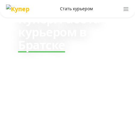
клиентам
Стать курьером
Купер. Работа
курьером в
Братске
Зарабатывайте до 330₽ в
час, работая курьером по
доставке заказов клиентам
Купер. Стабильный доход и
все чаевые ваши.