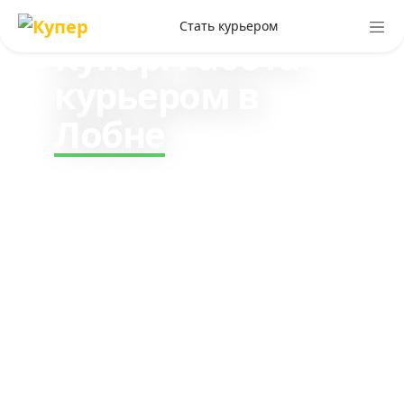
клиентам
Стать курьером
Купер. Работа
курьером в
Лобне
Зарабатывайте до 330₽ в
час, работая курьером по
доставке заказов клиентам
Купер. Стабильный доход и
все чаевые ваши.