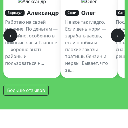
Александр
Олег
Барнаул
Сочи
Санк
Работаю на своей
Не всё так гладко.
Посл
машине. По деньгам —
Если день норм —
не мо
‹
›
достойно, особенно в
зарабатываешь,
Купе
пиковые часы. Главное
если пробки и
пора
— хорошо знать
плохие заказы —
снач
районы и
тратишь бензин и
реши
пользоваться н…
нервы. Бывает, что
за…
Больше отзывов