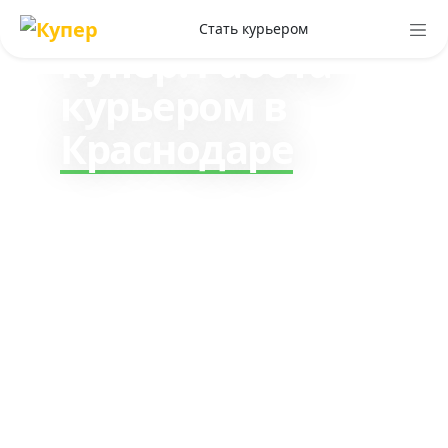
клиентам
Стать курьером
Купер. Работа
курьером в
Краснодаре
Зарабатывайте до 330₽ в
час, работая курьером по
доставке заказов клиентам
Купер. Стабильный доход и
все чаевые ваши.