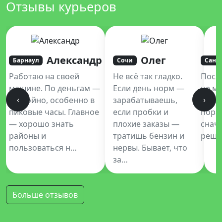
Отзывы курьеров
Александр
Олег
Барнаул
Сочи
Санк
Работаю на своей
Не всё так гладко.
Посл
машине. По деньгам —
Если день норм —
не мо
‹
›
достойно, особенно в
зарабатываешь,
Купе
пиковые часы. Главное
если пробки и
пора
— хорошо знать
плохие заказы —
снач
районы и
тратишь бензин и
реши
пользоваться н…
нервы. Бывает, что
за…
Больше отзывов