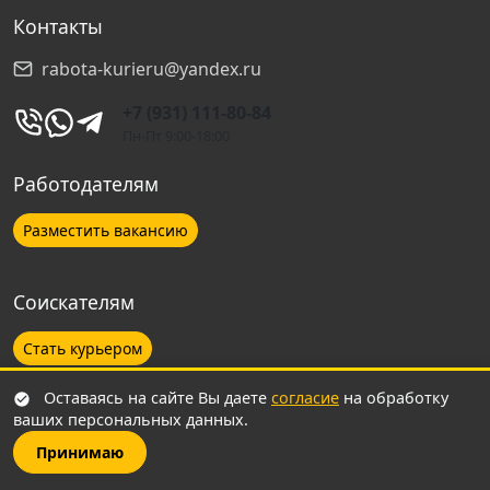
Контакты
Самара
rabota-kurieru@yandex.ru
Уфа
+7 (931) 111-80-84
Пн-Пт 9:00-18:00
Зеленоград
Работодателям
Тюмень
Разместить вакансию
Пермь
Соискателям
Долгопрудный
Стать курьером
Подольск
Оставаясь на сайте Вы даете
согласие
на обработку
ваших персональных данных.
Принимаю
Видное
© 2026 Работа курьеру. Все права защищены.
Сайт не является собственностью компании Яндекс и не