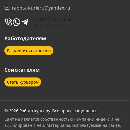
rabota-kurieru@yandex.ru
Геленджик
Дзержинск
+7 (931) 111-80-84
Дзержинский
Дмитров
Пн-Пт 9:00-18:00
Долгопрудный
Домодедово
Работодателям
Дубна
Егорьевск
Разместить вакансию
Екатеринбург
Елабуга
Соискателям
Ессентуки
Железнодорожный
Стать курьером
Жуковский
Звенигород
Зеленоград
Иваново
Ивантеевка
Ижевск
© 2026 Работа курьеру. Все права защищены.
Сайт не является собственностью компании Яндекс и не
Иркутск
Ишимбай
аффилирован с ней. Материалы, используемые на сайте,