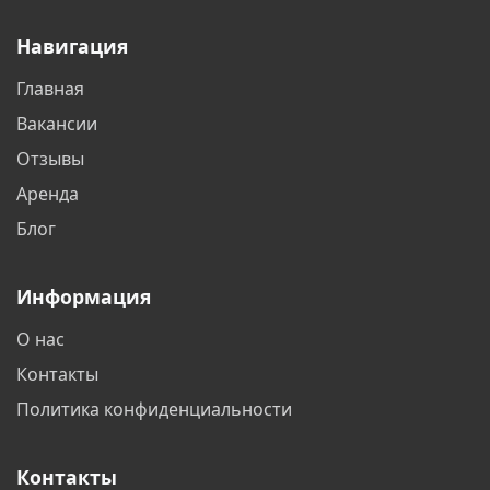
Батайск
Белгород
Навигация
Белореченск
Бердск
Главная
Бишкек
Благовещенск
Вакансии
Братск
Брянск
Отзывы
Аренда
Великий Новгород
Видное
Блог
Владивосток
Владикавказ
Информация
Владимир
Волгоград
О нас
Волгодонск
Волжский
Контакты
Вологда
Воронеж
Политика конфиденциальности
Воскресенск
Всеволожск
Контакты
Выборг
Гатчина