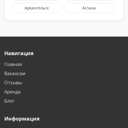
Архангельск
Астана
Астрахань
Балаково
Балашиха
Барнаул
Батайск
Белгород
Навигация
Белореченск
Бердск
Главная
Бишкек
Благовещенск
Вакансии
Братск
Бронницы
Отзывы
Аренда
Брянск
Великий Новгород
Блог
Видное
Владивосток
Информация
Владикавказ
Владимир