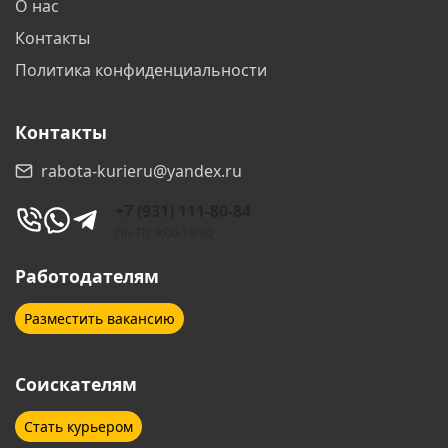
О нас
Волгоград
Волгодонск
Контакты
Волжский
Вологда
Политика конфиденциальности
Воронеж
Воскресенск
Контакты
Выборг
Гатчина
rabota-kurieru@yandex.ru
Геленджик
Дзержинск
+7 (931) 111-80-84
Дзержинский
Дмитров
Пн-Пт 9:00-18:00
Долгопрудный
Домодедово
Работодателям
Дубна
Егорьевск
Разместить вакансию
Екатеринбург
Елабуга
Соискателям
Ессентуки
Железнодорожный
Стать курьером
Жуковский
Звенигород