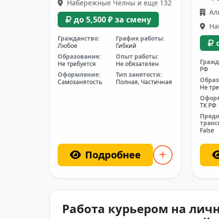
Набережные Челны и еще 132
Ал
до 5,500 ₽ за смену
На
Гражданство:
График работы:
Любое
Гибкий
Образование:
Опыт работы:
Гражд
Не требуется
Не обязателен
РФ
Оформление:
Тип занятости:
Образ
Самозанятость
Полная, Частичная
Не тре
Офор
ТК РФ
Предо
транс
False
Подробнее
Работа курьером на лич