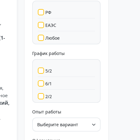
РФ
,
ЕАЭС
1-
Любое
График работы
5/2
6/1
я,
ьное
2/2
кий,
Гибкий
Опыт работы
,
Свободный