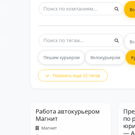
Вс
Вс
Пешим курьером
Велокурьером
К
Показать еще 22 тегов
Работа автокурьером
Пре
Магнит
по 
юри
Магнит
— А