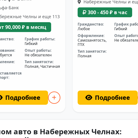
Набережные Челны и ещ
ьфа-Банк
300 - 450 ₽ в час
бережные Челны и еще 113
Гражданство:
График раб
от 90,000 ₽ в месяц
Любое
Гибкий
Оформление:
Опыт работ
анство:
График работы:
Самозанятость,
Не обязател
Гибкий
ГПХ
ование:
Опыт работы:
Тип занятости:
буется
Не обязателен
Полная
мление:
Тип занятости:
Полная, Частичная
ставляется
порт:
Подробнее
Подробнее
ном авто в Набережных Челнах: