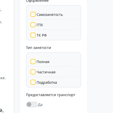
Оформление
,
Самозанятость
,
ГПХ
ТК РФ
Тип занятости
Полная
Частичная
ке.
Подработка
Стажировка
Предоставляется транспорт
Да
й,