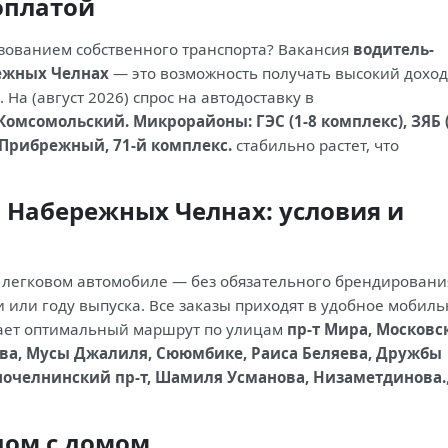
оплатой
зованием собственного транспорта? Вакансия
водитель-
ежных Челнах
— это возможность получать высокий доход
На (август 2026) спрос на автодоставку в
омсомольский. Микрорайоны: ГЭС (1-8 комплекс), ЗЯБ (
 Прибрежный, 71-й комплекс.
стабильно растет, что
в Набережных Челнах: условия и
 легковом автомобиле — без обязательного брендировани
 или году выпуска. Все заказы приходят в удобное мобил
вает оптимальный маршрут по улицам
пр-т Мира, Московс
ова, Мусы Джалиля, Сююмбике, Раиса Беляева, Дружбы
жночелнинский пр-т, Шамиля Усманова, Низаметдинова.
дом с домом