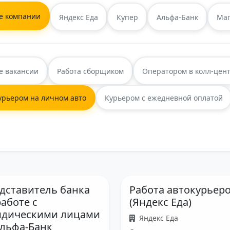
е компании
Яндекс Еда
Купер
Альфа-Банк
Маг
е вакансии
Работа сборщиком
Оператором в колл-цен
урьером на личном авто
Курьером с ежедневной оплатой
дставитель банка
Работа автокурьер
работе с
(Яндекс Еда)
дическими лицами
Яндекс Еда
льфа-Банк