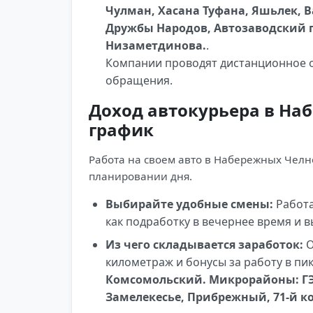
Чулман, Хасана Туфана, Яшьлек, 
Дружбы Народов, Автозаводский п
Низаметдинова.
.
Компании проводят дистанционное о
обращения.
Доход автокурьера в На
график
Работа на своем авто в Набережных Челн
планировании дня.
Выбирайте удобные смены:
Работа
как подработку в вечернее время и 
Из чего складывается заработок:
О
километраж и бонусы за работу в пи
Комсомольский. Микрорайоны: ГЭС (
Замелекесье, Прибрежный, 71-й к