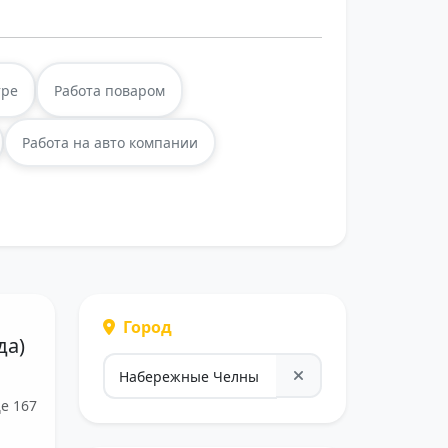
тре
Работа поваром
Работа на авто компании
Город
да)
е 167