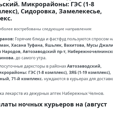
ский. Микрорайоны: ГЭС (1-8
плекс), Сидоровка, Замелекесье,
екс.
иболее востребованы следующие направления:
ранов:
Горячие блюда и фастфуд пользуются спросом н
лман, Хасана Туфана, Яшьлек, Вахитова, Мусы Джали
 Народов, Автозаводский пр-т, Набережночелнинс
динова.
до самого утра.
лосуточные дарксторы в районах
Автозаводский,
орайоны: ГЭС (1-8 комплекс), ЗЯБ (1-19 комплекс),
ный, 71-й комплекс.
нуждаются в курьерах для доставк
ка лекарств из дежурных аптек Набережных Челнов.
латы ночных курьеров на (август