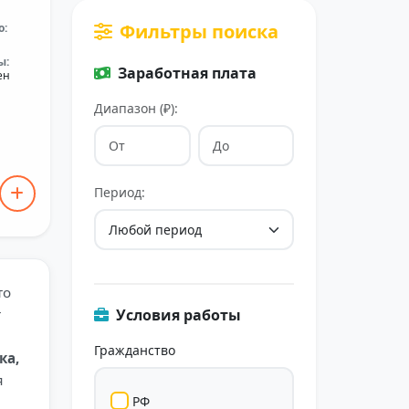
Фильтры поиска
о:
ы:
Заработная плата
ен
Диапазон (₽):
Период:
то
т
Условия работы
Гражданство
ка,
я
РФ