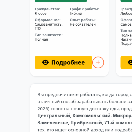
Гражданство:
График работы:
Гражд
Любое
Гибкий
Любо
Оформление:
Опыт работы:
Офор
Самозанятость,
Не обязателен
Самоз
ГПХ
Тип з
Тип занятости:
Полна
Полная
Части
Подра
Подробнее
Вы предпочитаете работать, когда город 
отличный способ зарабатывать больше за 
2026) спрос на ночную доставку еды, про
Центральный, Комсомольский. Микрорайо
Замелекесье, Прибрежный, 71-й компле
тех, кто ищет основной доход или подрабо