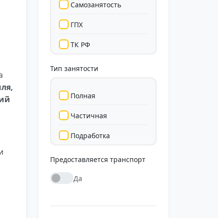
Самозанятость
ГПХ
ТК РФ
Тип занятости
а
ля,
Полная
кий
Частичная
Подработка
и
Стажировка
Предоставляется транспорт
Да