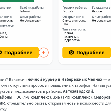
анство:
График работы:
График работы:
Гражданств
е
Гибкий
Гибкий
Любое
мление:
Опыт работы:
Оформление:
Опыт работ
анятость
Не обязателен
Самозанятость,
Не обязател
ГПХ
анятости:
Тип занятости:
я,
чная,
Полная,
ботка
Частичная,
Подработка
Подробнее
Подробнее
спит? Вакансия
ночной курьер в Набережных Челнах
— э
счет отсутствия пробок и повышенных тарифов. На (авгус
дуктов и медикаментов в районах
Автозаводский,
ны: ГЭС (1-8 комплекс), ЗЯБ (1-19 комплекс), Сидоров
кс.
стремительно растет, открывая новые возможности дл
тку.