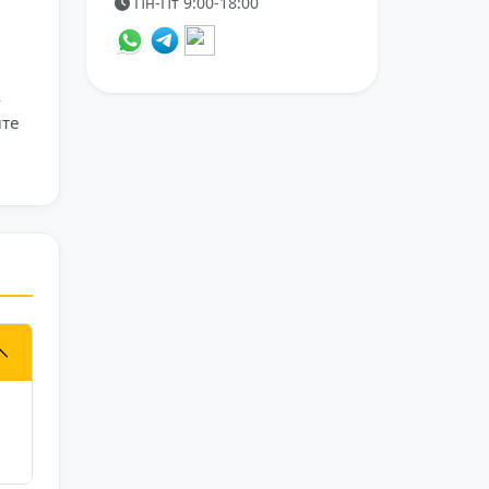
Пн-Пт 9:00-18:00
,
йте