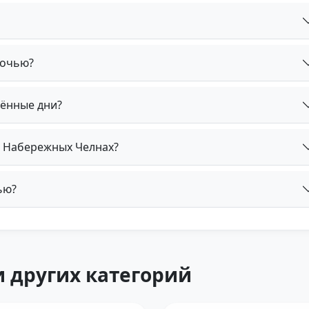
ночью?
лённые дни?
в Набережных Челнах?
ью?
 других категорий