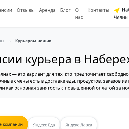
На
ансии
Отзывы
Аренда
Блог
О
Контакты
нас
Челны
ны
Курьером ночью
нсии курьера в Набер
нах — это вариант для тех, кто предпочитает свободн
очные смены есть в доставке еды, продуктов, заказов и
ли как основная занятость с повышенной оплатой за но
е компании
Яндекс Еда
Яндекс Лавка