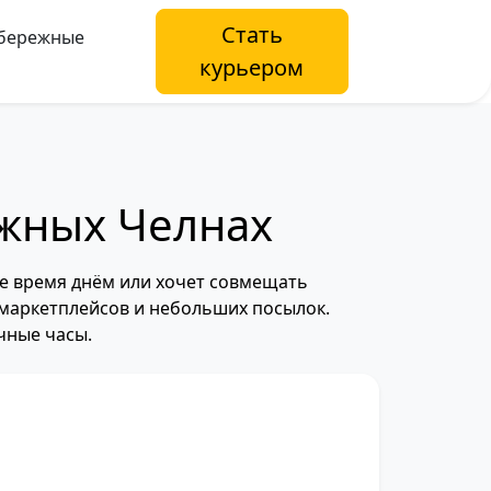
Стать
бережные
курьером
ежных Челнах
ое время днём или хочет совмещать
з маркетплейсов и небольших посылок.
чные часы.