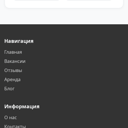
Астрахань
Балаково
Балашиха
Барнаул
Батайск
Белгород
Навигация
Белореченск
Бердск
Главная
Бишкек
Благовещенск
Вакансии
Братск
Бронницы
Отзывы
Аренда
Брянск
Великий Новгород
Блог
Видное
Владивосток
Информация
Владикавказ
Владимир
О нас
Волгоград
Волгодонск
Контакты