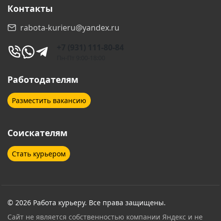
Контакты
Всеволожск
Выборг
rabota-kurieru@yandex.ru
Гатчина
Геленджик
+7 (931) 111-80-84
Дзержинск
Дзержинский
Пн-Пт 9:00-18:00
Дмитров
Долгопрудный
Работодателям
Домодедово
Дубна
Разместить вакансию
Егорьевск
Екатеринбург
Соискателям
Елабуга
Ессентуки
Стать курьером
Железнодорожный
Жуковский
Звенигород
Зеленоград
Иваново
Ивантеевка
© 2026 Работа курьеру. Все права защищены.
Сайт не является собственностью компании Яндекс и не