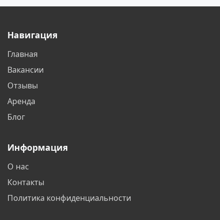
Батайск
Белгород
Навигация
Белореченск
Бердск
Главная
Бишкек
Благовещенск
Вакансии
Братск
Бронницы
Отзывы
Аренда
Брянск
Великий Новгород
Блог
Видное
Владивосток
Информация
Владикавказ
Владимир
О нас
Волгоград
Волгодонск
Контакты
Волжский
Вологда
Политика конфиденциальности
Воронеж
Воскресенск