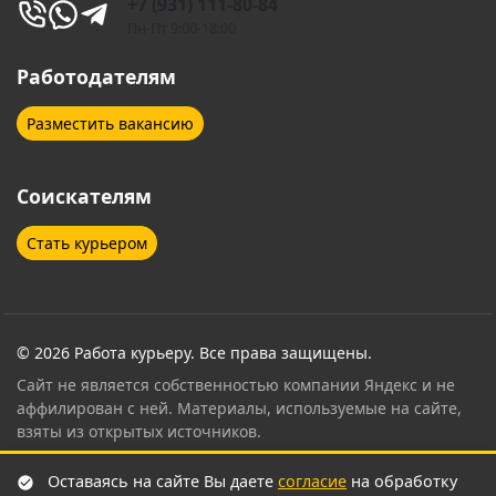
+7 (931) 111-80-84
Домодедово
Дубна
Пн-Пт 9:00-18:00
Егорьевск
Екатеринбург
Работодателям
Елабуга
Ессентуки
Разместить вакансию
Железнодорожный
Жуковский
Соискателям
Звенигород
Зеленоград
Стать курьером
Иваново
Ивантеевка
Ижевск
Иркутск
Йошкар-Ола
Казань
© 2026 Работа курьеру. Все права защищены.
Сайт не является собственностью компании Яндекс и не
Калининград
Калуга
аффилирован с ней. Материалы, используемые на сайте,
взяты из открытых источников.
Кемерово
Кингисепп
Контент страницы проверен и согласован
Оставаясь на сайте Вы даете
согласие
на обработку
сертифицированным специалистом по привлечению
Киров
Кисловодск