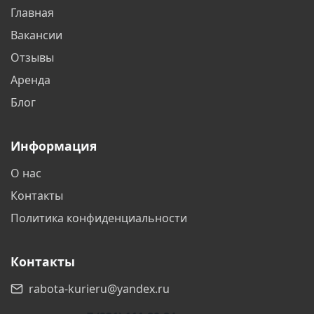
Главная
Братск
Бронницы
Вакансии
Брянск
Великий Новгород
Отзывы
Аренда
Видное
Владивосток
Блог
Владикавказ
Владимир
Информация
Волгоград
Волжский
О нас
Вологда
Воскресенск
Контакты
Всеволожск
Выборг
Политика конфиденциальности
Гатчина
Геленджик
Контакты
Дзержинск
Дзержинский
rabota-kurieru@yandex.ru
Дмитров
Долгопрудный