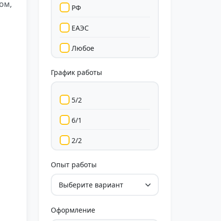
ом,
РФ
ЕАЭС
Любое
График работы
5/2
6/1
2/2
Гибкий
Опыт работы
Свободный
Оформление