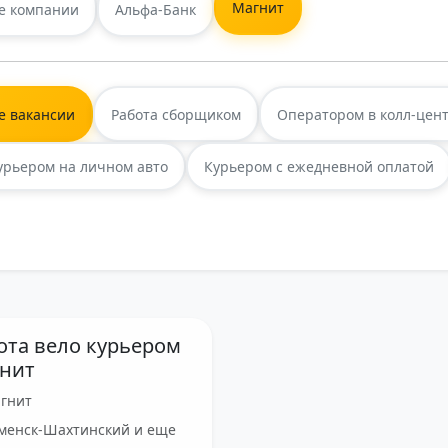
Магнит
е компании
Альфа-Банк
е вакансии
Работа сборщиком
Оператором в колл-цен
урьером на личном авто
Курьером с ежедневной оплатой
ота вело курьером
нит
гнит
менск-Шахтинский и еще