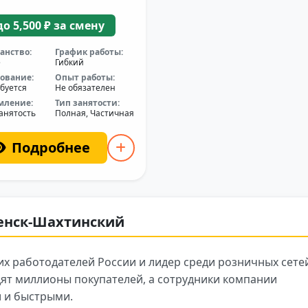
до 5,500 ₽ за смену
анство:
График работы:
е
Гибкий
ование:
Опыт работы:
буется
Не обязателен
мление:
Тип занятости:
анятость
Полная, Частичная
Подробнее
менск-Шахтинский
х работодателей России и лидер среди розничных сете
ят миллионы покупателей, а сотрудники компании
 и быстрыми.