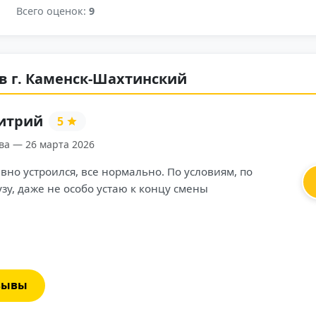
Всего оценок:
9
 в г. Каменск-Шахтинский
Игорь
5
Подольск — 11 ноября 2025
Работаю курьером Магнита уже полгода. Удобно, что
график можно планировать самому — подбираю время,
когда есть заказы. Выплаты каждую неделю, чаевые все
мои. Заказы стабильные, особенно в выходные. Никаких
штрафов, всё честно. Отличный вариант, если хочешь быт
самостоятельным и работать в надёжной компании.
зывы