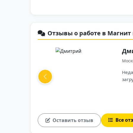
Отзывы о работе в Магнит
льно. По условиям, по
к концу смены
Previous
Все от
Оставить отзыв