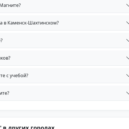
 Магните?
та в Каменск-Шахтинском?
?
иков?
те с учебой?
ите?