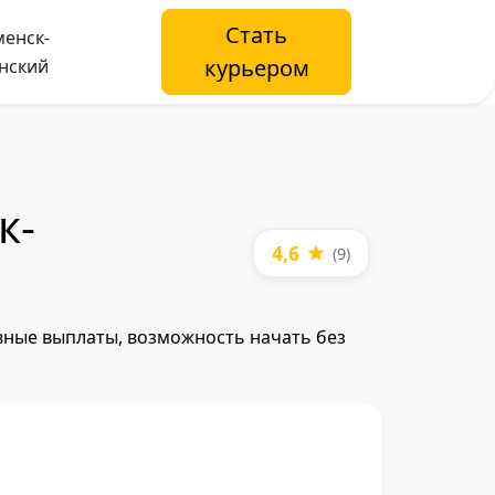
Стать
енск-
курьером
нский
к-
4,6
(9)
евные выплаты, возможность начать без