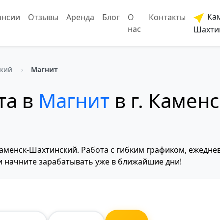
Кам
ансии
Отзывы
Аренда
Блог
О
Контакты
нас
Шахти
ский
Магнит
та в
Магнит
в г. Каменс
Каменск-Шахтинский. Работа с гибким графиком, ежедн
и начните зарабатывать уже в ближайшие дни!