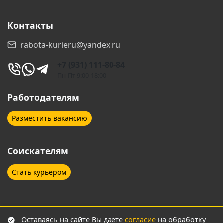
Ивантеевка
Ижевск
Контакты
Ишимбай
Казань
rabota-kurieru@yandex.ru
Калуга
Каменск-Шахтинский
+7 (931) 111-80-84
Каспийск
Кемерово
Пн-Пт 9:00-18:00
Кингисепп
Киров
Работодателям
Кисловодск
Клинцы
Разместить вакансию
Ковров
Коломна
Соискателям
Кострома
Красногорск
Стать курьером
Красноярск
Кропоткин
Курган
Курск
Липецк
Лобня
Оставаясь на сайте Вы даете
согласие
на обработку
© 2026 Работа курьеру. Все права защищены.