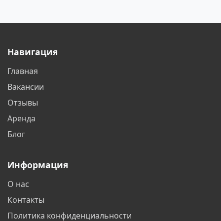
Видное
Владикавказ
Владимир
Волгоград
Навигация
Волгодонск
Воронеж
Главная
Воскресенск
Всеволожск
Вакансии
Выборг
Дзержинск
Отзывы
Аренда
Дзержинский
Дмитров
Блог
Долгопрудный
Домодедово
Информация
Дубна
Екатеринбург
О нас
Елабуга
Жуковский
Контакты
Зеленоград
Иваново
Политика конфиденциальности