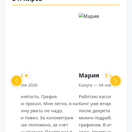
Мария
5
Previous
Next
Калуга — 04 ноября 2025
Работаю кассиром в ресторане Бургер
Кинг уже второй год. Пришла сюда
после декрета — искала место, где
можно подрабатывать с гибким
графиком. В итоге осталась, потому что
здесь приятная атмосфера, стабильная