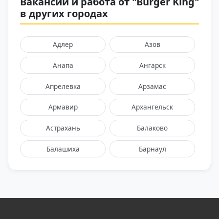
Вакансии и работа от "Burger King"
в других городах
Адлер
Азов
Анапа
Ангарск
Апрелевка
Арзамас
Армавир
Архангельск
Астрахань
Балаково
Балашиха
Барнаул
Батайск
Белгород
Бийск
Брянск
Бутово
Великий Новгород