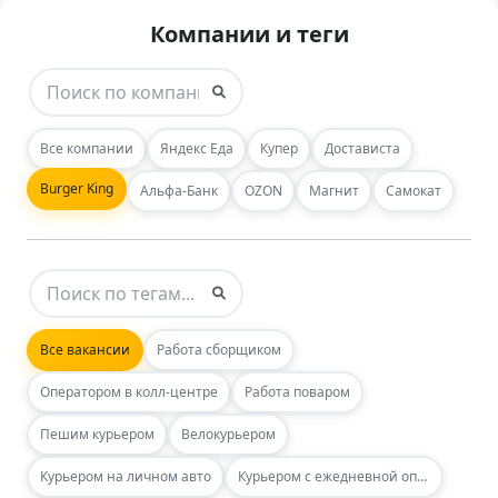
Компании и теги
Все компании
Яндекс Еда
Купер
Достависта
Burger King
Альфа-Банк
OZON
Магнит
Самокат
Все вакансии
Работа сборщиком
Оператором в колл-центре
Работа поваром
Пешим курьером
Велокурьером
Курьером на личном авто
Курьером с ежедневной оплатой