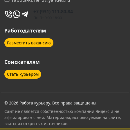
Екатеринбург
Железногорск
+7 (931) 111-80-84
Железнодорожный
Жуковский
Пн-Пт 9:00-18:00
Зеленоград
Иваново
Работодателям
Иркутск
Ишимбай
Разместить вакансию
Йошкар-Ола
Казань
Соискателям
Калуга
Кемерово
Стать курьером
Кингисепп
Клин
Клинцы
Ковров
Коломна
Колпино
© 2026 Работа курьеру. Все права защищены.
Сайт не является собственностью компании Яндекс и не
Королёв
Кострома
аффилирован с ней. Материалы, используемые на сайте,
взяты из открытых источников.
Котельники
Красногорск