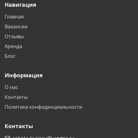
Навигация
Видное
Владимир
Главная
Волгоград
Волгодонск
Вакансии
Волжский
Вологда
Отзывы
Аренда
Воронеж
Воскресенск
Блог
Всеволожск
Гатчина
Информация
Геленджик
Горно-Алтайск
О нас
Горячий Ключ
Дзержинск
Контакты
Дзержинский
Дмитров
Политика конфиденциальности
Долгопрудный
Домодедово
Контакты
Дубна
Егорьевск
rabota-kurieru@yandex.ru