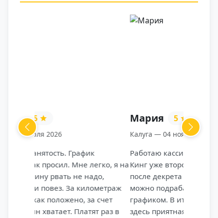
Мария
5
Previous
Next
Калуга — 04 ноября 2025
Работаю кассиром в ресторане Бургер
Кинг уже второй год. Пришла сюда
после декрета — искала место, где
можно подрабатывать с гибким
графиком. В итоге осталась, потому что
здесь приятная атмосфера, стабильная