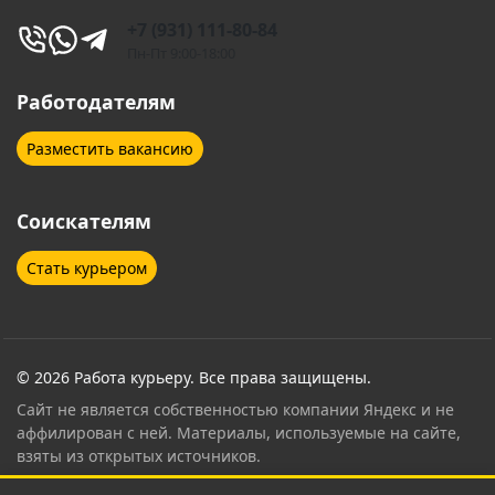
+7 (931) 111-80-84
Жуковский
Зеленоград
Пн-Пт 9:00-18:00
Иваново
Иркутск
Работодателям
Ишимбай
Йошкар-Ола
Разместить вакансию
Казань
Калуга
Соискателям
Кемерово
Кингисепп
Стать курьером
Киров
Клин
Клинцы
Ковров
Коломна
Колпино
© 2026 Работа курьеру. Все права защищены.
Сайт не является собственностью компании Яндекс и не
Королёв
Кострома
аффилирован с ней. Материалы, используемые на сайте,
взяты из открытых источников.
Котельники
Красногорск
Контент страницы проверен и согласован