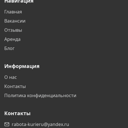
Навигация
Видное
Владимир
Главная
Волгоград
Волжский
Вакансии
Вологда
Воронеж
Отзывы
Аренда
Воскресенск
Всеволожск
Блог
Гатчина
Геленджик
Информация
Горно-Алтайск
Горячий Ключ
О нас
Дзержинск
Дзержинский
Контакты
Дмитров
Долгопрудный
Политика конфиденциальности
Домодедово
Дубна
Контакты
Егорьевск
Екатеринбург
rabota-kurieru@yandex.ru
Железногорск
Железнодорожный