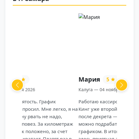
Мария
5
Previous
Next
Калуга — 04 ноября 2025
Работаю кассиром в ресторане Бургер
Кинг уже второй год. Пришла сюда
после декрета — искала место, где
можно подрабатывать с гибким
графиком. В итоге осталась, потому что
здесь приятная атмосфера, стабильная