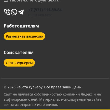
Екатеринбург
Железногорск
+7 (931) 111-80-84
Железнодорожный
Жуковский
Пн-Пт 9:00-18:00
Зеленоград
Иваново
Работодателям
Иркутск
Ишимбай
Разместить вакансию
Йошкар-Ола
Казань
Соискателям
Калуга
Кемерово
Стать курьером
Кингисепп
Киров
Клин
Клинцы
Ковров
Коломна
© 2026 Работа курьеру. Все права защищены.
Сайт не является собственностью компании Яндекс и не
Колпино
Королёв
аффилирован с ней. Материалы, используемые на сайте,
взяты из открытых источников.
Кострома
Котельники