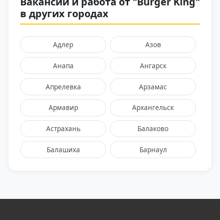
Вакансии и работа от "Burger King"
в других городах
Адлер
Азов
Анапа
Ангарск
Апрелевка
Арзамас
Армавир
Архангельск
Астрахань
Балаково
Балашиха
Барнаул
Батайск
Белгород
Бийск
Брянск
Бутово
Великий Новгород