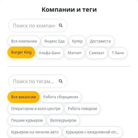
Компании и теги
Все компании
Яндекс Еда
Купер
Достависта
Burger King
Альфа-Банк
Магнит
Самокат
Т-Банк
Все вакансии
Работа сборщиком
Оператором в колл-центре
Работа поваром
Пешим курьером
Велокурьером
Курьером на личном авто
Курьером с ежедневной оплатой