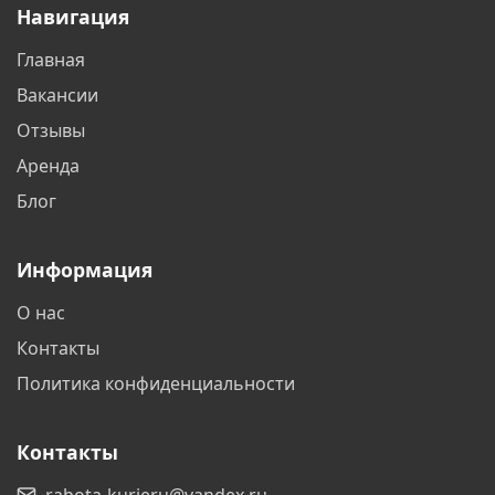
Навигация
Видное
Владимир
Главная
Волгоград
Волгодонск
Вакансии
Волжский
Вологда
Отзывы
Аренда
Воронеж
Воскресенск
Блог
Всеволожск
Гатчина
Информация
Геленджик
Горно-Алтайск
О нас
Горячий Ключ
Дзержинск
Контакты
Дзержинский
Дмитров
Политика конфиденциальности
Долгопрудный
Домодедово
Контакты
Дубна
Егорьевск
rabota-kurieru@yandex.ru