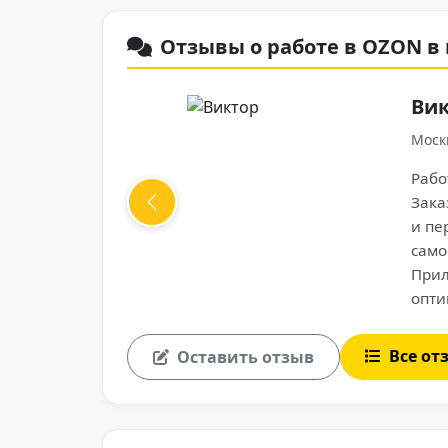
Отзывы о работе в OZON в 
год на личном автомобиле.
стои редкие, особенно в будни
Previous
ны можно выбирать
страивать под свой график.
ное: маршруты строятся
авки в порядке. Доход
 000 ₽ в месяц выходит, если
елю. Нравится, что выплаты
Все от
Оставить отзыв
ек. Иногда бывают
но развозить по 20–25 точек,
ная и понятная. Главное —
уальным, тогда всё идёт как по