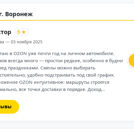
г. Воронеж
Илья
5
Москва — 03 ноября 2025
Работаю курьером OZON по системе самозанятости уже 
месяцев. Для меня это отличный вариант — сам выбира
смены, район и время начала работы. Доход зависит от
активности, но даже при 4–5 сменах в неделю получаетс
неплохой результат. Нравится, что в приложении всё
автоматизировано: не нужно звонить диспетчеру, всё
видно — маршруты, клиенты, оплата. Деньги приходят 
счёт моментально после закрытия смены. Поддержка
зывы
работает адекватно, реагирует быстро. На складе всегда
порядок, загрузка проходит чётко. Работой доволен —
ощущаю себя частью большой и современной компании