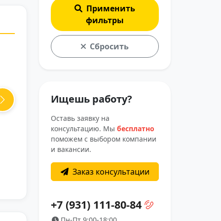
Применить
фильтры
Сбросить
8
Ищешь работу?
ю
Next
Оставь заявку на
я
консультацию. Мы
бесплатно
поможем с выбором компании
и вакансии.
на
Заказ консультации
+7 (931) 111-80-84
.
Пн-Пт 9:00-18:00