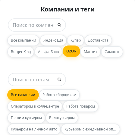
Компании и теги
Все компании
Яндекс Еда
Купер
Достависта
OZON
Burger King
Альфа-Банк
Магнит
Самокат
Все вакансии
Работа сборщиком
Оператором в колл-центре
Работа поваром
Пешим курьером
Велокурьером
Курьером на личном авто
Курьером с ежедневной оплатой