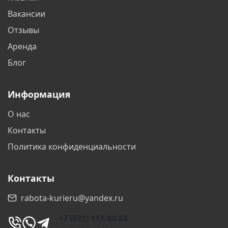
Новочебоксарск
Новый Уренгой
Вакансии
Ногинск
Ноябрьск
Отзывы
Аренда
Петрозаводск
Рязань
Блог
Саранск
Смоленск
Информация
Солнечногорск
Сыктывкар
О нас
Тверь
Тула
Контакты
Улан-Удэ
Ханты-Мансийск
Политика конфиденциальности
Череповец
Чита
Контакты
rabota-kurieru@yandex.ru
+7 (931) 111-80-84