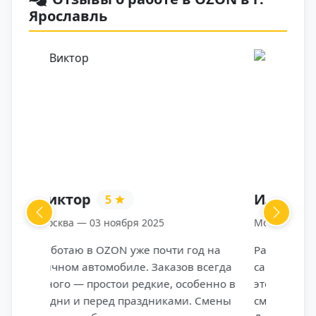
Ярославль
Илья
5
Previous
Next
Москва — 03 ноября 2025
д на
Работаю курьером OZON по системе
всегда
самозанятости уже 8 месяцев. Для меня
енно в
это отличный вариант — сам выбираю
Смены
смены, район и время начала работы.