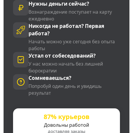
Нужны деньги сейчас?
Вознаграждение поступает на карту
ежедневно
Никогда не работал? Первая
работа?
Начать можно уже сегодня без опыта
работы
Устал от собеседований?
У нас можно начать без лишней
бюрократии
Сомневаешься?
Попробуй один день и увидишь
результат
87% курьеров
Довольны работой
доставляя заказы