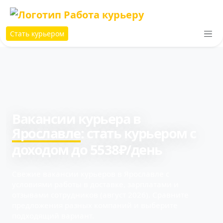
Стать курьером
Вакансии курьера в
Ярославле
: cтать курьером с
доходом до 5538₽/день
Свежие вакансии курьеров в Ярославле с
условиями работы в доставке, зарплатами и
отзывами сотрудников (август 2026). Сравните
предложения разных компаний и выберите
подходящий вариант.