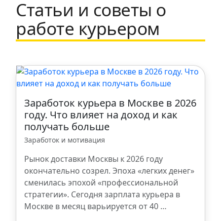
Статьи и советы о
Набережные Челны
работе курьером
Щербинка
Санкт-Петербург
Казань
Заработок курьера в Москве в 2026
году. Что влияет на доход и как
получать больше
Ростов-на-Дону
Заработок и мотивация
Ступино
Рынок доставки Москвы к 2026 году
окончательно созрел. Эпоха «легких денег»
сменилась эпохой «профессиональной
Ульяновск
стратегии». Сегодня зарплата курьера в
Москве в месяц варьируется от 40 …
Ханты-Мансийск