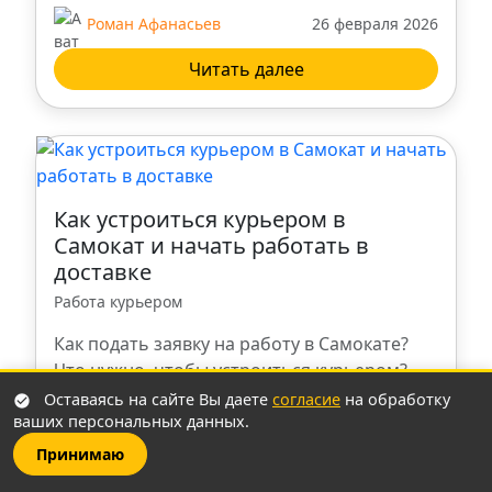
Роман Афанасьев
26 февраля 2026
Брянск
Читать далее
Троицк
Владикавказ
Как устроиться курьером в
Нальчик
Самокат и начать работать в
доставке
Пенза
Работа курьером
Как подать заявку на работу в Самокате?
Калуга
Что нужно, чтобы устроиться курьером?
Вакансии для самозанятых, на авто, пешком
Оставаясь на сайте Вы даете
согласие
на обработку
Тольятти
ваших персональных данных.
или на велосипеде. Официальное
трудоустройство и условия.
Принимаю
Сургут