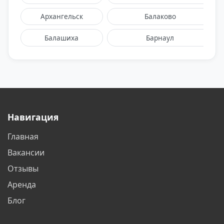
Архангельск
Балаково
Балашиха
Барнаул
Белгород
Белореченск
Бийск
Благовещенск
Братск
Бронницы
Навигация
Брянск
Великий Новгород
Главная
Видное
Владивосток
Вакансии
Владикавказ
Владимир
Отзывы
Аренда
Волгоград
Волгодонск
Блог
Вологда
Воронеж