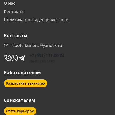
О нас
Геленджик
Дзержинск
Контакты
Дзержинский
Дмитров
Политика конфиденциальности
Долгопрудный
Домодедово
Контакты
Дубна
Екатеринбург
rabota-kurieru@yandex.ru
Железногорск
Железнодорожный
+7 (931) 111-80-84
Жуковский
Звенигород
Пн-Пт 9:00-18:00
Зеленоград
Иваново
Работодателям
Ижевск
Иркутск
Разместить вакансию
Йошкар-Ола
Казань
Соискателям
Калининград
Калуга
Стать курьером
Каменск-Шахтинский
Каспийск