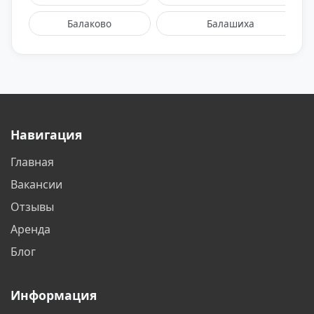
Балаково
Балашиха
Барнаул
Белгород
Белореченск
Бийск
Благовещенск
Братск
Навигация
Бронницы
Брянск
Главная
Великий Новгород
Видное
Вакансии
Владивосток
Владикавказ
Отзывы
Аренда
Владимир
Волгоград
Блог
Волгодонск
Вологда
Информация
Воронеж
Воскресенск