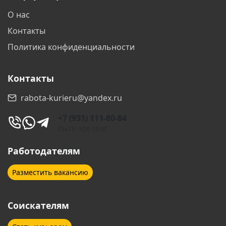
О нас
Геленджик
Дзержинск
Контакты
Дзержинский
Дмитров
Политика конфиденциальности
Долгопрудный
Домодедово
Контакты
Дубна
Екатеринбург
rabota-kurieru@yandex.ru
Железногорск
Железнодорожный
+7 (931) 111-80-84
Жуковский
Звенигород
Пн-Пт 9:00-18:00
Зеленоград
Иваново
Работодателям
Ижевск
Иркутск
Разместить вакансию
Йошкар-Ола
Казань
Соискателям
Калининград
Калуга