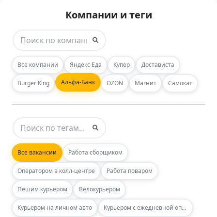
Компании и теги
Все компании
Яндекс Еда
Купер
Достависта
Альфа-Банк
Burger King
OZON
Магнит
Самокат
Все вакансии
Работа сборщиком
Оператором в колл-центре
Работа поваром
Пешим курьером
Велокурьером
Курьером на личном авто
Курьером с ежедневной оплатой