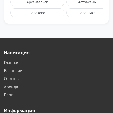
Архангельск
Астрахань
Балаково
Балашиха
Барнаул
Белгород
Белореченск
Бийск
Благовещенск
Братск
Навигация
Бронницы
Брянск
Главная
Великий Новгород
Видное
Вакансии
Владивосток
Владикавказ
Отзывы
Аренда
Владимир
Волгоград
Блог
Волгодонск
Вологда
Информация
Воронеж
Воскресенск