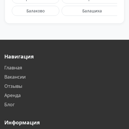
Балаково
Балашиха
Барнаул
Белгород
Белореченск
Благовещенск
Братск
Бронницы
Навигация
Брянск
Великий Новгород
Главная
Видное
Владивосток
Вакансии
Владикавказ
Владимир
Отзывы
Аренда
Волгоград
Волгодонск
Блог
Вологда
Воронеж
Информация
Воскресенск
Геленджик