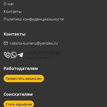
О нас
Дзержинск
Дзержинский
Контакты
Дмитров
Долгопрудный
Политика конфиденциальности
Домодедово
Дубна
Контакты
Екатеринбург
Железногорск
rabota-kurieru@yandex.ru
Железнодорожный
Жуковский
+7 (931) 111-80-84
Звенигород
Зеленоград
Пн-Пт 9:00-18:00
Иваново
Ижевск
Работодателям
Иркутск
Йошкар-Ола
Разместить вакансию
Казань
Калининград
Соискателям
Калуга
Каменск-Шахтинский
Стать курьером
Каспийск
Кемерово