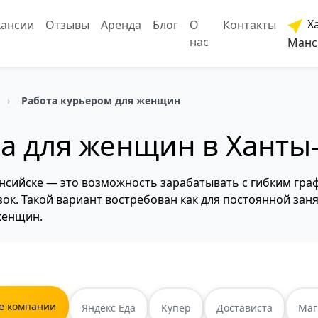
Ха
кансии
Отзывы
Аренда
Блог
О
Контакты
нас
Манс
Работа курьером для женщин
а для женщин в Ханты
сийске — это возможность зарабатывать с гибким граф
к. Такой вариант востребован как для постоянной занят
женщин.
е компании
Яндекс Еда
Купер
Достависта
Маг