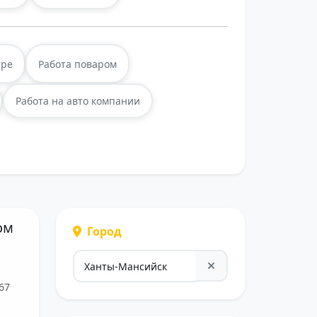
тре
Работа поваром
Работа на авто компании
ом
Город
67