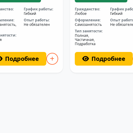
анство:
График работы:
Гражданство:
График раб
е
Гибкий
Любое
Гибкий
мление:
Опыт работы:
Оформление:
Опыт работ
анятость,
Не обязателен
Самозанятость
Не обязател
Тип занятости:
анятости:
Полная,
я
Частичная,
Подработка
Подробнее
Подробнее