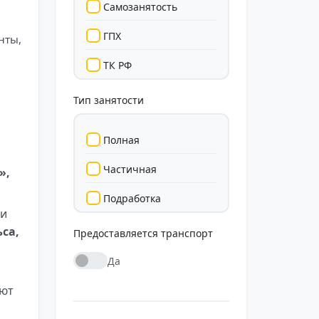
Самозанятость
ГПХ
нты,
ТК РФ
Тип занятости
Полная
Частичная
»,
Подработка
 и
Стажировка
са,
Предоставляется транспорт
Да
яют