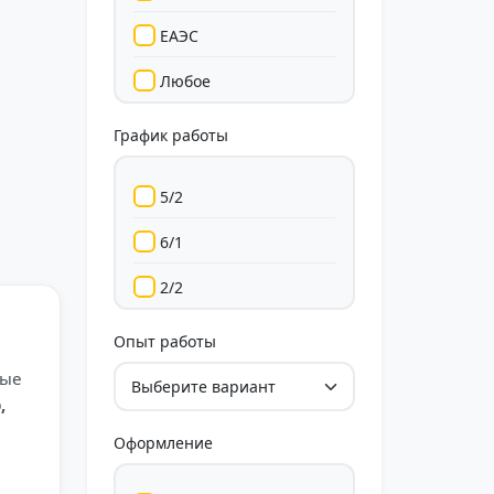
ЕАЭС
Любое
График работы
5/2
6/1
2/2
Гибкий
Опыт работы
рые
Свободный
,
Оформление