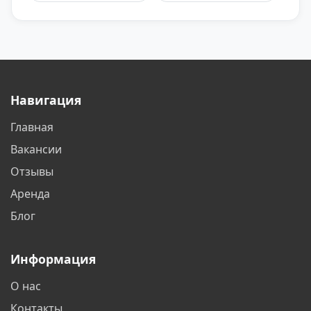
Астрахань
Балаково
Балашиха
Барнаул
Батайск
Белгород
Навигация
Белореченск
Бердск
Главная
Бишкек
Благовещенск
Вакансии
Братск
Бронницы
Отзывы
Аренда
Брянск
Великий Новгород
Блог
Видное
Владивосток
Информация
Владикавказ
Владимир
О нас
Волгоград
Волгодонск
Контакты