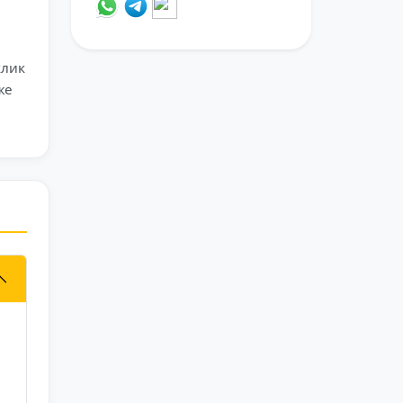
клик
же