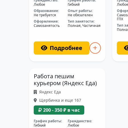
Гражданство:
График работы:
Гражд
Любое
Гибкий
Любо
Образование:
Опыт работы:
Офор
Не требуется
Не обязателен
Самоз
ГПХ
Оформление:
Тип занятости:
Тип з
Самозанятость
Полная, Частичная
Полна
Подробнее
Работа пешим
курьером (Яндекс Еда)
Яндекс Еда
Щербинка и еще 167
200 - 350 ₽ в час
График работы:
Гражданство:
Гибкий
Любое