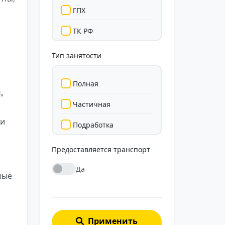
ГПХ
ТК РФ
Тип занятости
Полная
,
Частичная
 и
Подработка
Стажировка
Предоставляется транспорт
Да
вые
Применить