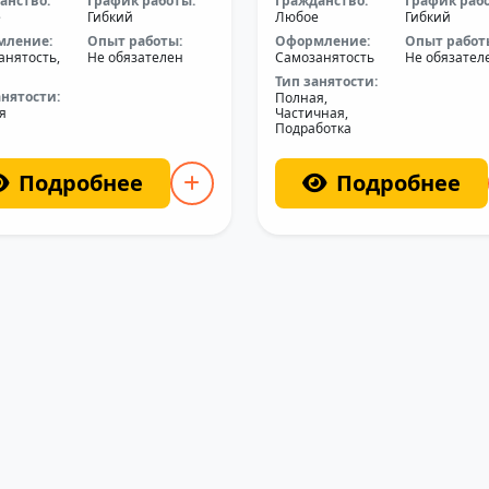
анство:
График работы:
Гражданство:
График раб
е
Гибкий
Любое
Гибкий
мление:
Опыт работы:
Оформление:
Опыт работ
анятость,
Не обязателен
Самозанятость
Не обязател
Тип занятости:
анятости:
Полная,
я
Частичная,
Подработка
Подробнее
Подробнее