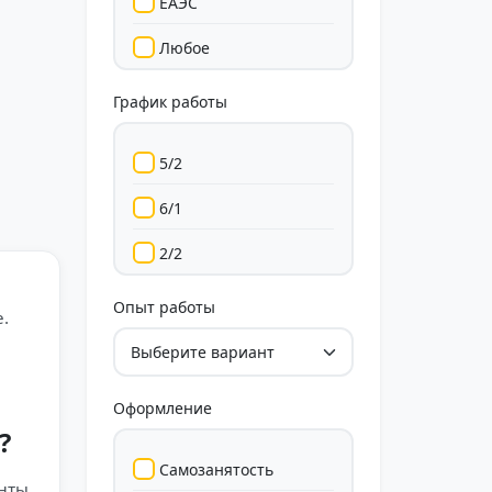
ЕАЭС
Любое
График работы
5/2
6/1
2/2
Гибкий
Опыт работы
.
Свободный
Оформление
?
Самозанятость
нты,