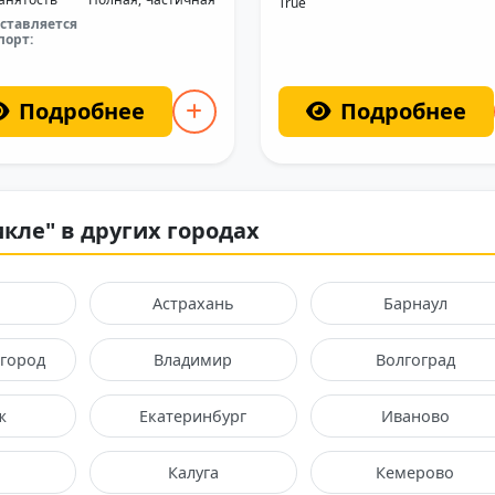
True
ставляется
порт:
Подробнее
Подробнее
кле" в других городах
Астрахань
Барнаул
город
Владимир
Волгоград
ж
Екатеринбург
Иваново
Калуга
Кемерово