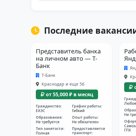
Последние вакансии
Представитель банка
Раб
на личном авто — Т-
Янд
Банк
Ян
Т-Банк
Кр
Краснодар и еще 56
от 55,000 ₽ в месяц
Гражд
Любо
Гражданство:
График работы:
Образ
ЕАЭС
Гибкий
Не тре
Образование:
Опыт работы:
Офор
Не требуется
Не обязателен
Самоз
Тип занятости:
Предоставляется
ГПХ
транспорт:
Полная