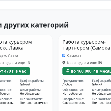
 других категорий
ота курьером
Работа курьером-
екс Лавка
партнером (Самока
декс Лавка
Самокат
аснодар и еще 13
Краснодар и еще 59
от 470 ₽ в час
до 160,000 ₽ в меся
анство:
График работы:
Гражданство:
График раб
е
Гибкий
Любое
Гибкий
ование:
Опыт работы:
Образование:
Опыт работ
буется
Не обязателен
Не требуется
Не обязател
мление:
Тип занятости:
Оформление:
Тип занятос
анятость,
Полная, Частичная
Самозанятость
Полная, Час