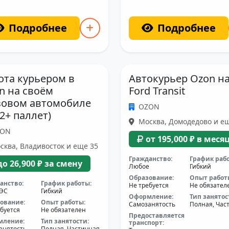
Подробнее
Подробнее
ота курьером в
Автокурьер Ozon н
n на своём
Ford Transit
зовом автомобиле
OZON
12+ паллет)
Москва, Домодедово и е
ZON
от 195,000 ₽ в меся
ква, Владивосток и еще 35
Гражданство:
График раб
до 26,900 ₽ за смену
Любое
Гибкий
Образование:
Опыт работ
анство:
График работы:
Не требуется
Не обязател
АЭС
Гибкий
Оформление:
Тип занятос
ование:
Опыт работы:
Самозанятость
Полная, Час
буется
Не обязателен
Предоставляется
мление:
Тип занятости:
транспорт:
анятость
Полная, Частичная