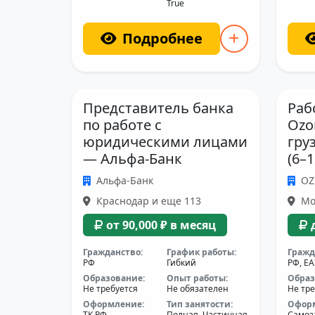
True
Подробнее
Представитель банка
Раб
по работе с
Ozo
юридическими лицами
гру
— Альфа-Банк
(6–
Альфа-Банк
O
Краснодар и еще 113
Мос
от 90,000 ₽ в месяц
Гражданство:
График работы:
Гражд
РФ
Гибкий
РФ, Е
Образование:
Опыт работы:
Образ
Не требуется
Не обязателен
Не тре
Оформление:
Тип занятости:
Офор
ТК РФ
Полная, Частичная
Самоз