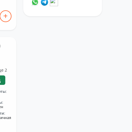
а
ще 2
ц
оты:
ы:
ен
ти:
тичная