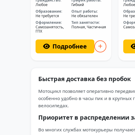
Гражданство:
График работы:
Гражд
Любое
Гибкий
Любо
Образование:
Опыт работы:
Образ
Не требуется
Не обязателен
Не тре
Оформление:
Тип занятости:
Офор
Самозанятость,
Полная, Частичная
Самоз
ГПХ
Подробнее
Быстрая доставка без пробок
Мотоцикл позволяет оперативно передвига
особенно удобно в часы пик и в крупных 
велосипедах.
Приоритет в распределении з
Во многих службах мотокурьеры получают