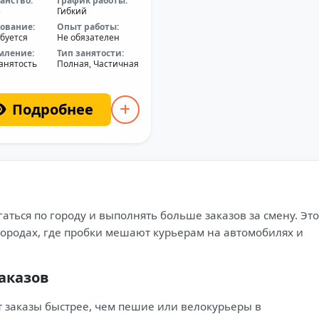
анство:
График работы:
е
Гибкий
ование:
Опыт работы:
буется
Не обязателен
мление:
Тип занятости:
анятость
Полная, Частичная
Подробнее
ться по городу и выполнять больше заказов за смену. Это
городах, где пробки мешают курьерам на автомобилях и
аказов
 заказы быстрее, чем пешие или велокурьеры в