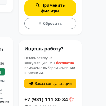
Применить
фильтры
Сбросить
Ищешь работу?
т)
Оставь заявку на
консультацию. Мы
бесплатно
 59
поможем с выбором компании
ц
и вакансии.
оты:
Заказ консультации
ы:
ен
+7 (931) 111-80-84
ти:
тичная