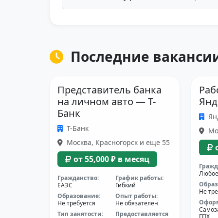
Последние вакансии
Представитель банка
Раб
на личном авто — Т-
Янд
Банк
Ян
Т-Банк
Мос
Москва, Красногорск и еще 55
от 55,000 ₽ в месяц
Гражд
Любо
Гражданство:
График работы:
Образ
ЕАЭС
Гибкий
Не тре
Образование:
Опыт работы:
Офор
Не требуется
Не обязателен
Самоз
Тип занятости:
Предоставляется
ГПХ