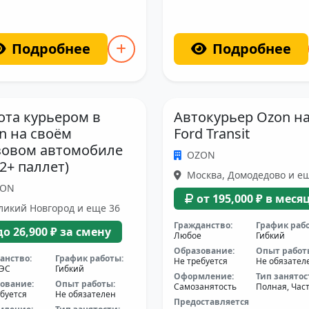
Подробнее
Подробнее
ота курьером в
Автокурьер Ozon н
n на своём
Ford Transit
зовом автомобиле
OZON
12+ паллет)
Москва, Домодедово и е
ZON
от 195,000 ₽ в меся
икий Новгород и еще 36
Гражданство:
График раб
до 26,900 ₽ за смену
Любое
Гибкий
Образование:
Опыт работ
анство:
График работы:
Не требуется
Не обязател
АЭС
Гибкий
Оформление:
Тип занятос
ование:
Опыт работы:
Самозанятость
Полная, Час
буется
Не обязателен
Предоставляется