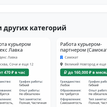
 других категорий
ота курьером
Работа курьером-
екс Лавка
партнером (Самока
декс Лавка
Самокат
ква, Сочи и еще 12
Великий Новгород и еще
от 470 ₽ в час
до 160,000 ₽ в меся
анство:
График работы:
Гражданство:
График раб
е
Гибкий
Любое
Гибкий
ование:
Опыт работы:
Образование:
Опыт работ
буется
Не обязателен
Не требуется
Не обязател
мление:
Тип занятости:
Оформление:
Тип занятос
анятость,
Полная, Частичная
Самозанятость
Полная, Час