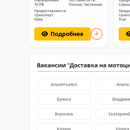
Оформление:
Тип занятости:
Офор
ТК РФ
Полная, Частичная
Самоз
Предоставляется
Предо
транспорт:
транс
False
True
Подробнее
Вакансии "Доставка на мотоци
Альметьевск
Анапа
Брянск
Владим
Воронеж
Екатеринб
Казань
Калуга