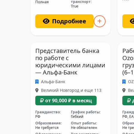
транспорт:
Полная
True
Подробнее
Представитель банка
Раб
по работе с
Ozo
юридическими лицами
гру
— Альфа-Банк
(6–
Альфа-Банк
O
Великий Новгород и еще 113
Вел
от 90,000 ₽ в месяц
Гражданство:
График работы:
Гражд
РФ
Гибкий
РФ, Е
Образование:
Опыт работы:
Образ
Не требуется
Не обязателен
Не тре