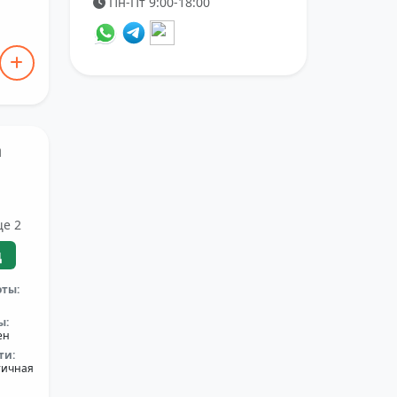
Пн-Пт 9:00-18:00
а
ще 2
ц
оты:
ы:
ен
ти:
тичная