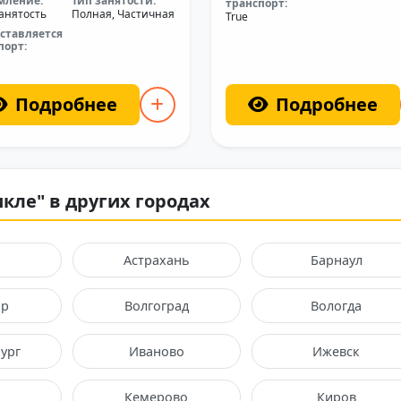
мление:
Тип занятости:
транспорт:
анятость
Полная, Частичная
True
ставляется
порт:
Подробнее
Подробнее
кле" в других городах
Астрахань
Барнаул
ир
Волгоград
Вологда
ург
Иваново
Ижевск
Кемерово
Киров