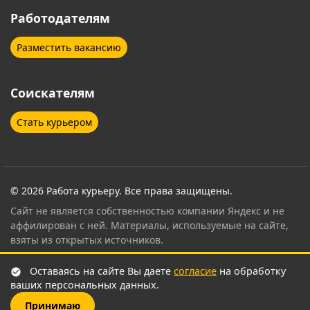
Саратов
Сочи
Работодателям
Ставрополь
Таганрог
Разместить вакансию
Тамбов
Тверь
Соискателям
Тольятти
Томск
Стать курьером
Тула
Тюмень
Ульяновск
Уфа
Ханты-Мансийск
Чебоксары
© 2026 Работа курьеру. Все права защищены.
Сайт не является собственностью компании Яндекс и не
Челябинск
Череповец
аффилирован с ней. Материалы, используемые на сайте,
взяты из открытых источников.
Энгельс
Ярославль
Контент страницы проверен и согласован
Оставаясь на сайте Вы даете
согласие
на обработку
сертифицированным специалистом по привлечению
ваших персональных данных.
курьеров Яндекс Еда
.
Принимаю