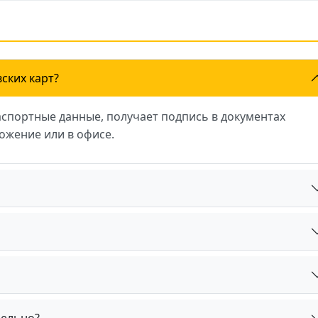
ских карт?
аспортные данные, получает подпись в документах
ожение или в офисе.
дельно?