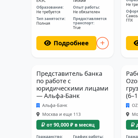
ЕАЭС
Гибкий
Не тре
Образование:
Опыт работы:
Офор
Не требуется
Не обязателен
Самоз
Тип занятости:
Предоставляется
ГПХ
транспорт:
Полная
True
Подробнее
Представитель банка
Раб
по работе с
Ozo
юридическими лицами
гру
— Альфа-Банк
(6–
Альфа-Банк
O
Москва и еще 113
Мо
от 90,000 ₽ в месяц
Гражданство:
График работы:
Гражд