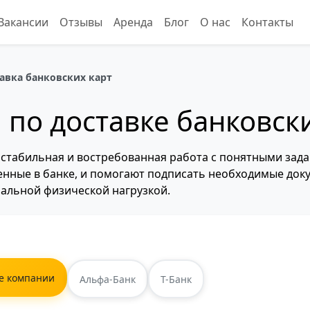
Вакансии
Отзывы
Аренда
Блог
О нас
Контакты
авка банковских карт
 по доставке банковск
о стабильная и востребованная работа с понятными зад
нные в банке, и помогают подписать необходимые доку
альной физической нагрузкой.
е компании
Альфа-Банк
Т-Банк