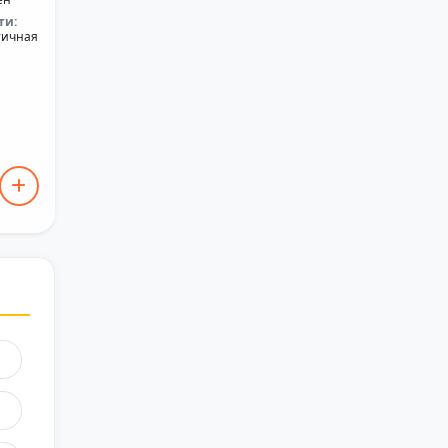
ти:
тичная