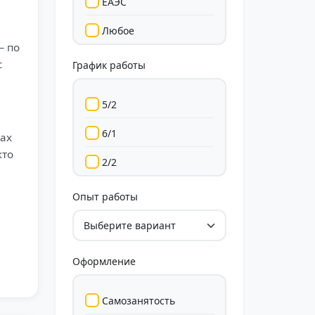
ЕАЭС
Любое
— по
с
График работы
5/2
6/1
лах
кто
2/2
Гибкий
Опыт работы
Свободный
Оформление
Самозанятость