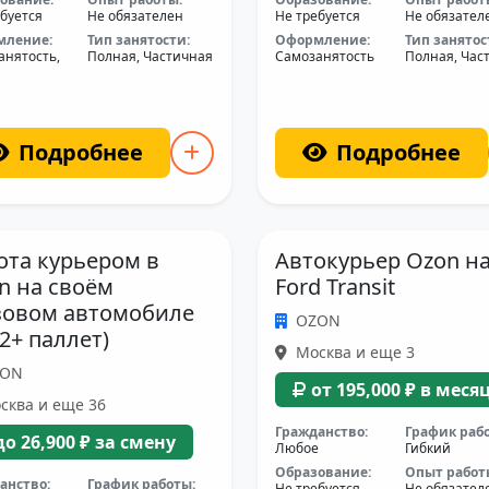
буется
Не обязателен
Не требуется
Не обязател
мление:
Тип занятости:
Оформление:
Тип занятос
анятость,
Полная, Частичная
Самозанятость
Полная, Час
Подробнее
Подробнее
ота курьером в
Автокурьер Ozon н
n на своём
Ford Transit
зовом автомобиле
OZON
12+ паллет)
Москва и еще 3
ZON
от 195,000 ₽ в меся
сква и еще 36
Гражданство:
График раб
до 26,900 ₽ за смену
Любое
Гибкий
Образование:
Опыт работ
анство:
График работы:
Не требуется
Не обязател