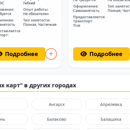
АЭС
Гибкий
Оформление:
Тип занятос
ование:
Опыт работы:
Самозанятость
Полная, Час
буется
Не обязателен
Предоставляется
мление:
Тип занятости:
транспорт:
анятость
Полная, Частичная
True
ставляется
порт:
Подробнее
Подробнее
х карт" в других городах
Ангарск
Апрелевка
ань
Балаково
Балашиха