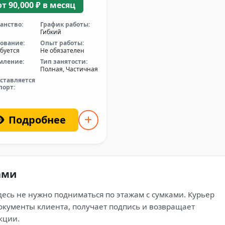
от 90,000 ₽ в месяц
анство:
График работы:
Гибкий
ование:
Опыт работы:
буется
Не обязателен
мление:
Тип занятости:
Полная, Частичная
ставляется
порт:
Подробнее
ами
здесь не нужно подниматься по этажам с сумками. Курьер
документы клиента, получает подпись и возвращает
кции.