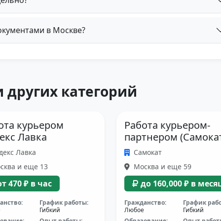
документами в Москве?
 других категорий
ота курьером
Работа курьером-
екс Лавка
партнером (Самока
декс Лавка
Самокат
сква и еще 13
Москва и еще 59
от 470 ₽ в час
до 160,000 ₽ в меся
анство:
График работы:
Гражданство:
График раб
е
Гибкий
Любое
Гибкий
ование:
Опыт работы:
Образование:
Опыт работ