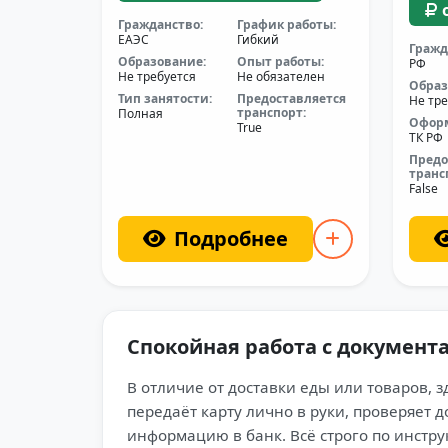
Гражданство:
График работы:
ЕАЭС
Гибкий
Гражд
Образование:
Опыт работы:
РФ
Не требуется
Не обязателен
Образ
Тип занятости:
Предоставляется
Не тре
транспорт:
Полная
Офор
True
ТК РФ
Предо
транс
False
Подробнее
Спокойная работа с документ
В отличие от доставки еды или товаров, 
передаёт карту лично в руки, проверяет 
информацию в банк. Всё строго по инстру