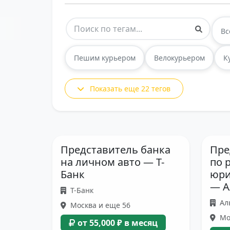
Вс
Пешим курьером
Велокурьером
К
Показать еще 22 тегов
Представитель банка
Пре
на личном авто — Т-
по 
Банк
юри
— А
Т-Банк
Ал
Москва и еще 56
Мо
от 55,000 ₽ в месяц