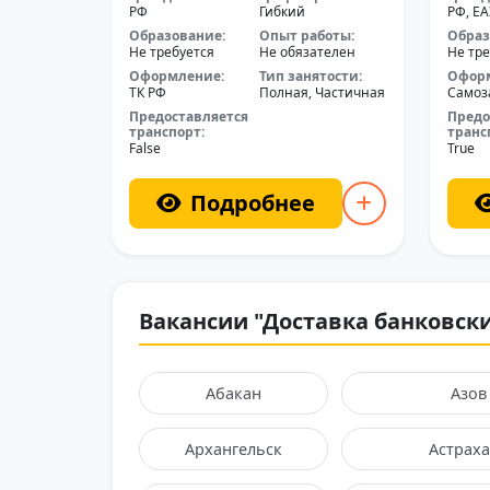
РФ
Гибкий
РФ, Е
Образование:
Опыт работы:
Образ
Не требуется
Не обязателен
Не тре
Оформление:
Тип занятости:
Офор
ТК РФ
Полная, Частичная
Самоз
Предоставляется
Предо
транспорт:
транс
False
True
Подробнее
Вакансии "Доставка банковски
Абакан
Азов
Архангельск
Астрах