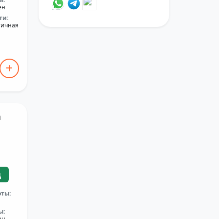
ен
ти:
тичная
а
ц
оты:
ы:
ен