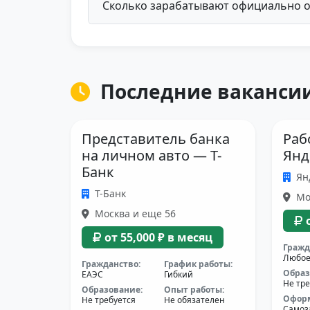
Сколько зарабатывают официально 
Последние вакансии
Представитель банка
Раб
на личном авто — Т-
Янд
Банк
Ян
Т-Банк
Мо
Москва и еще 56
от 55,000 ₽ в месяц
Гражд
Любо
Гражданство:
График работы:
Образ
ЕАЭС
Гибкий
Не тре
Образование:
Опыт работы:
Офор
Не требуется
Не обязателен
Самоз