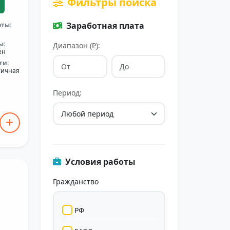
Фильтры поиска
Заработная плата
оты:
ы:
Диапазон (₽):
ен
ти:
тичная
Период:
Условия работы
Гражданство
РФ