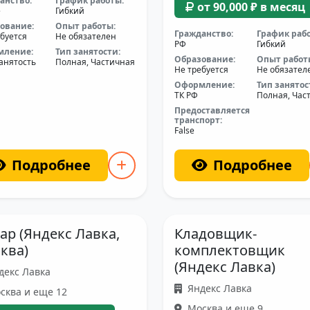
анство:
График работы:
от 90,000 ₽ в месяц
е
Гибкий
ование:
Опыт работы:
Гражданство:
График раб
буется
Не обязателен
РФ
Гибкий
мление:
Тип занятости:
Образование:
Опыт работ
анятость
Полная, Частичная
Не требуется
Не обязател
Оформление:
Тип занятос
ТК РФ
Полная, Час
Предоставляется
транспорт:
False
Подробнее
Подробнее
ар (Яндекс Лавка,
Кладовщик-
ква)
комплектовщик
(Яндекс Лавка)
декс Лавка
Яндекс Лавка
сква и еще 12
Москва и еще 9