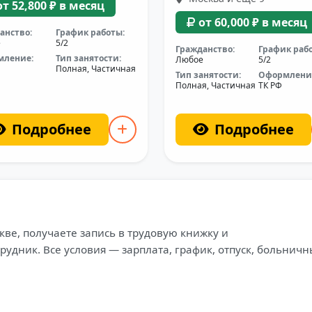
от 52,800 ₽ в месяц
от 60,000 ₽ в месяц
анство:
График работы:
е
5/2
Гражданство:
График раб
мление:
Тип занятости:
Любое
5/2
Полная, Частичная
Тип занятости:
Оформлени
Полная, Частичная
ТК РФ
Подробнее
Подробнее
ве, получаете запись в трудовую книжку и
удник. Все условия — зарплата, график, отпуск, больнич