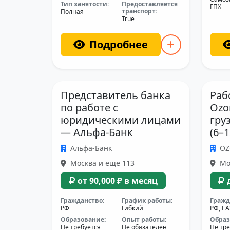
Тип занятости:
Предоставляется
ГПХ
транспорт:
Полная
True
Подробнее
Представитель банка
Раб
по работе с
Ozo
юридическими лицами
гру
— Альфа-Банк
(6–
Альфа-Банк
O
Москва и еще 113
Мо
от 90,000 ₽ в месяц
Гражданство:
График работы:
Гражд
РФ
Гибкий
РФ, Е
Образование:
Опыт работы:
Образ
Не требуется
Не обязателен
Не тре