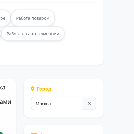
тре
Работа поваром
Работа на авто компании
ка
Город
цами