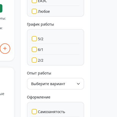
ЕАЭС
Любое
оты:
График работы
е:
5/2
6/1
2/2
Гибкий
Опыт работы
Свободный
ные
Оформление
Самозанятость