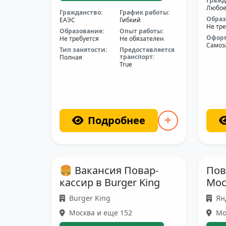
Гражд
Любо
Гражданство:
График работы:
Образ
ЕАЭС
Гибкий
Не тре
Образование:
Опыт работы:
Офор
Не требуется
Не обязателен
Самоз
Тип занятости:
Предоставляется
транспорт:
Полная
True
Подробнее
🍔 Вакансия Повар-
Пов
кассир в Burger King
Мос
Burger King
Ян
Москва и еще 152
Мо