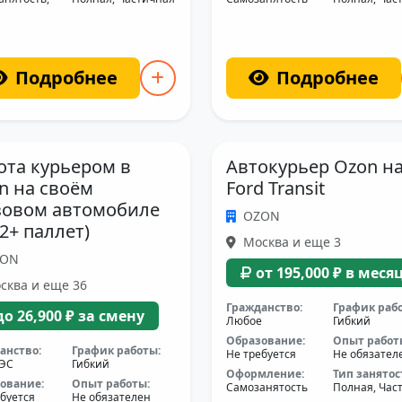
Подробнее
Подробнее
ота курьером в
Автокурьер Ozon н
n на своём
Ford Transit
зовом автомобиле
OZON
12+ паллет)
Москва и еще 3
ZON
от 195,000 ₽ в меся
сква и еще 36
Гражданство:
График раб
до 26,900 ₽ за смену
Любое
Гибкий
Образование:
Опыт работ
анство:
График работы:
Не требуется
Не обязател
АЭС
Гибкий
Оформление:
Тип занятос
ование:
Опыт работы:
Самозанятость
Полная, Час
буется
Не обязателен