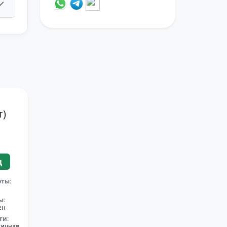
т)
ц
оты:
ы:
ен
ти:
тичная