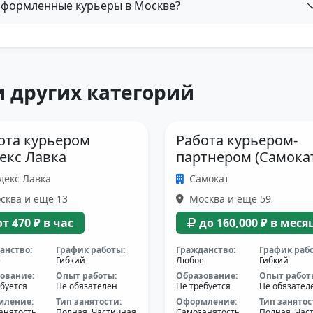
оформленные курьеры в Москве?
 других категорий
ота курьером
Работа курьером-
екс Лавка
партнером (Самока
декс Лавка
Самокат
сква и еще 13
Москва и еще 59
от 470 ₽ в час
до 160,000 ₽ в меся
анство:
График работы:
Гражданство:
График раб
е
Гибкий
Любое
Гибкий
ование:
Опыт работы:
Образование:
Опыт работ
буется
Не обязателен
Не требуется
Не обязател
мление:
Тип занятости:
Оформление:
Тип занятос
анятость,
Полная, Частичная
Самозанятость
Полная, Час