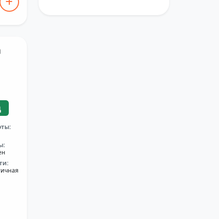
а
ц
оты:
ы:
ен
ти:
тичная