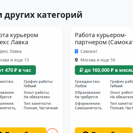
 других категорий
ота курьером
Работа курьером-
екс Лавка
партнером (Самока
декс Лавка
Самокат
сква и еще 13
Москва и еще 59
от 470 ₽ в час
до 160,000 ₽ в меся
анство:
График работы:
Гражданство:
График раб
е
Гибкий
Любое
Гибкий
ование:
Опыт работы:
Образование:
Опыт работ
буется
Не обязателен
Не требуется
Не обязател
мление:
Тип занятости:
Оформление:
Тип занятос
анятость,
Полная, Частичная
Самозанятость
Полная, Час