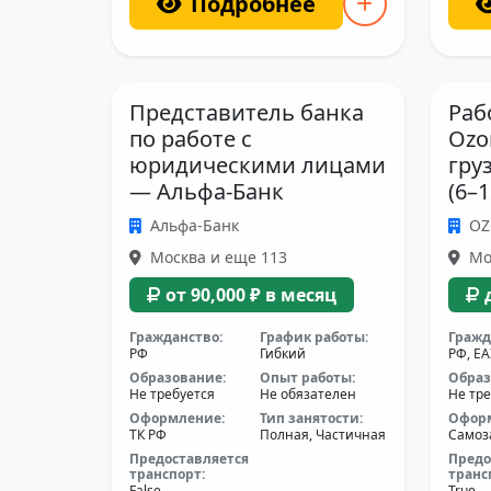
Подробнее
Представитель банка
Раб
по работе с
Ozo
юридическими лицами
гру
— Альфа-Банк
(6–
Альфа-Банк
O
Москва и еще 113
Мо
от 90,000 ₽ в месяц
Гражданство:
График работы:
Гражд
РФ
Гибкий
РФ, Е
Образование:
Опыт работы:
Образ
Не требуется
Не обязателен
Не тре
Оформление:
Тип занятости:
Офор
ТК РФ
Полная, Частичная
Самоз
Предоставляется
Предо
транспорт:
транс
False
True