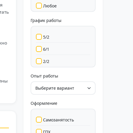
я
Любое
тать
График работы
5/2
жно
6/1
2/2
Гибкий
Опыт работы
упны
Свободный
Оформление
Самозанятость
ГПХ