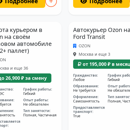
Подробнее
Подробнее
ота курьером в
Автокурьер Ozon н
n на своём
Ford Transit
зовом автомобиле
OZON
12+ паллет)
Москва и еще 3
ZON
от 195,000 ₽ в меся
сква и еще 36
Гражданство:
График раб
до 26,900 ₽ за смену
Любое
Гибкий
Образование:
Опыт работ
анство:
График работы:
Не требуется
Не обязател
АЭС
Гибкий
Оформление:
Тип занятос
ование:
Опыт работы:
Самозанятость
Полная, Час
буется
Не обязателен
Предоставляется
мление:
Тип занятости:
транспорт:
анятость
Полная, Частичная
True
ставляется
порт: