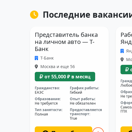
Последние вакансии
Представитель банка
Раб
на личном авто — Т-
Янд
Банк
Ян
Т-Банк
Мо
Москва и еще 56
от 55,000 ₽ в месяц
Гражд
Любо
Гражданство:
График работы:
Образ
ЕАЭС
Гибкий
Не тре
Образование:
Опыт работы:
Офор
Не требуется
Не обязателен
Самоз
Тип занятости:
Предоставляется
ГПХ
транспорт:
Полная
True