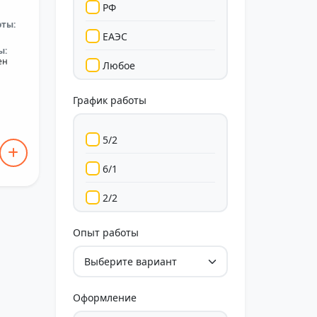
РФ
оты:
ЕАЭС
ы:
ен
Любое
График работы
5/2
6/1
2/2
Гибкий
Опыт работы
Свободный
Оформление