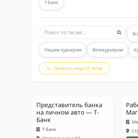
Т-Банк
Вс
Пешим курьером
Велокурьером
К
Показать еще 22 тегов
Представитель банка
Раб
на личном авто — Т-
Маг
Банк
Ма
Т-Банк
Сту