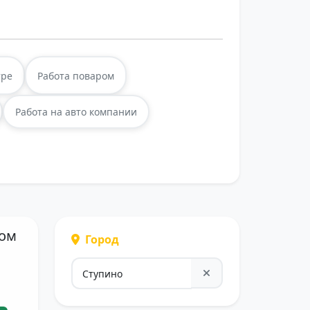
тре
Работа поваром
Работа на авто компании
ром
Город