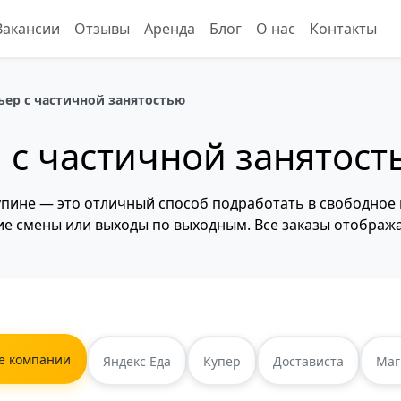
Вакансии
Отзывы
Аренда
Блог
О нас
Контакты
ьер с частичной занятостью
 с частичной занятост
упине — это отличный способ подработать в свободное 
ие смены или выходы по выходным. Все заказы отображ
е компании
Яндекс Еда
Купер
Достависта
Маг