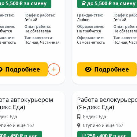
до 5,500 ₽ за смену
до 5,500 ₽ за смену
анство:
График работы:
Гражданство:
График раб
е
Гибкий
Любое
Гибкий
ование:
Опыт работы:
Образование:
Опыт работ
буется
Не обязателен
Не требуется
Не обязател
мление:
Тип занятости:
Оформление:
Тип занятос
анятость
Полная, Частичная
Самозанятость
Полная, Час
Подробнее
Подробнее
ота автокурьером
Работа велокурьер
декс Еда)
(Яндекс Еда)
декс Еда
Яндекс Еда
пино и еще 167
Ступино и еще 167
300 - 450 ₽ в час
250 - 400 ₽ в час