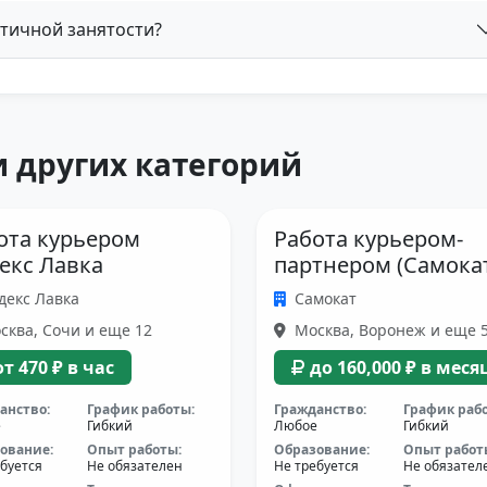
стичной занятости?
 других категорий
ота курьером
Работа курьером-
екс Лавка
партнером (Самока
декс Лавка
Самокат
ква, Сочи и еще 12
Москва, Воронеж и еще 
от 470 ₽ в час
до 160,000 ₽ в меся
анство:
График работы:
Гражданство:
График раб
е
Гибкий
Любое
Гибкий
ование:
Опыт работы:
Образование:
Опыт работ
буется
Не обязателен
Не требуется
Не обязател