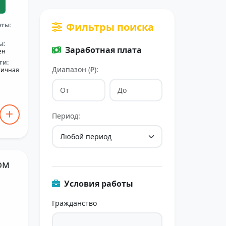
Фильтры поиска
оты:
ы:
Заработная плата
ен
ти:
Диапазон (₽):
тичная
Период:
ом
Условия работы
Гражданство