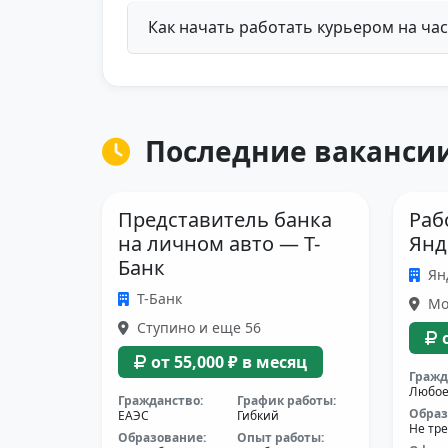
Как начать работать курьером на ча
Последние вакансии
Представитель банка
Раб
на личном авто — Т-
Янд
Банк
Ян
Т-Банк
Мос
Ступино и еще 56
от 55,000 ₽ в месяц
Гражд
Любо
Гражданство:
График работы:
Образ
ЕАЭС
Гибкий
Не тре
Образование:
Опыт работы: