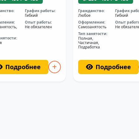
анство:
График работы:
Гражданство:
График раб
е
Гибкий
Любое
Гибкий
мление:
Опыт работы:
Оформление:
Опыт работ
анятость,
Не обязателен
Самозанятость
Не обязател
Тип занятости:
анятости:
Полная,
я
Частичная,
Подработка
Подробнее
Подробнее