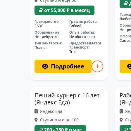
Ступино и еще 56
от 55,000 ₽ в месяц
Гражд
Любо
Гражданство:
График работы:
Образ
ЕАЭС
Гибкий
Не тре
Образование:
Опыт работы:
Офор
Не требуется
Не обязателен
Самоз
Тип занятости:
Предоставляется
транспорт:
Полная
True
Подробнее
Пеший курьер с 16 лет
Раб
(Яндекс Еда)
(Ян
Яндекс Еда
Ян
Ступино и еще 109
Сту
200 - 350 ₽ в час