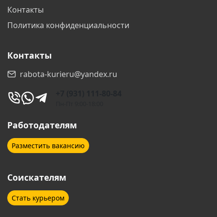
Контакты
Волжский
Вологда
Политика конфиденциальности
Воронеж
Воскресенск
Контакты
Всеволожск
Выборг
rabota-kurieru@yandex.ru
Гатчина
Геленджик
+7 (931) 111-80-84
Дзержинск
Дзержинский
Пн-Пт 9:00-18:00
Дмитров
Долгопрудный
Работодателям
Домодедово
Дубна
Разместить вакансию
Егорьевск
Екатеринбург
Соискателям
Елабуга
Ессентуки
Стать курьером
Железнодорожный
Жуковский