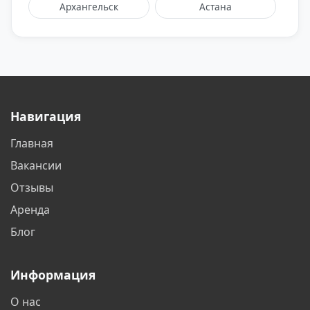
Архангельск
Астана
Астрахань
Балаково
Балашиха
Барнаул
Батайск
Белгород
Навигация
Белореченск
Бердск
Главная
Бишкек
Благовещенск
Вакансии
Братск
Бронницы
Отзывы
Аренда
Брянск
Великий Новгород
Блог
Видное
Владивосток
Информация
Владикавказ
Владимир
О нас
Волгоград
Волгодонск