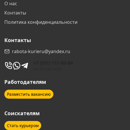
О нас
Волгоград
Волгодонск
Контакты
Волжский
Вологда
Политика конфиденциальности
Воронеж
Всеволожск
Контакты
Выборг
Гатчина
rabota-kurieru@yandex.ru
Геленджик
Дзержинск
+7 (931) 111-80-84
Дзержинский
Дмитров
Пн-Пт 9:00-18:00
Долгопрудный
Домодедово
Работодателям
Дубна
Егорьевск
Разместить вакансию
Екатеринбург
Елабуга
Соискателям
Ессентуки
Железнодорожный
Стать курьером
Жуковский
Звенигород