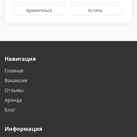
Архангельск
Астана
Астрахань
Балаково
Балашиха
Барнаул
Батайск
Белгород
Навигация
Белореченск
Бердск
Главная
Бишкек
Благовещенск
Вакансии
Братск
Бронницы
Отзывы
Аренда
Брянск
Великий Новгород
Блог
Видное
Владивосток
Информация
Владикавказ
Владимир