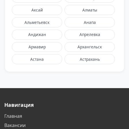
Аксай
Алматы
Альметьевск
Анапа
Андижан
Апрелевка
Армавир
Архангельск
Астана
Астрахань
Балаково
Балашиха
Барнаул
Батайск
Белгород
Бердск
Навигация
Бишкек
Благовещенск
Главная
Братск
Бронницы
Вакансии