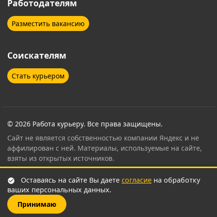
Работодателям
Елабуга
Ессентуки
Разместить вакансию
Железнодорожный
Жуковский
Соискателям
Звенигород
Зеленоград
Стать курьером
Иваново
Ивантеевка
Ижевск
Иркутск
Йошкар-Ола
Казань
© 2026 Работа курьеру. Все права защищены.
Сайт не является собственностью компании Яндекс и не
Калининград
Калуга
аффилирован с ней. Материалы, используемые на сайте,
взяты из открытых источников.
Кемерово
Кингисепп
Контент страницы проверен и согласован
Оставаясь на сайте Вы даете
согласие
на обработку
сертифицированным специалистом по привлечению
Киров
Кисловодск
ваших персональных данных.
курьеров Яндекс Еда
.
Принимаю
Клин
Ковров