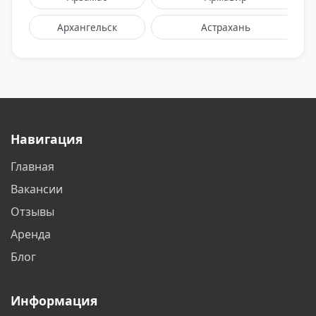
Архангельск
Астрахань
Балаково
Балашиха
Барнаул
Батайск
Белгород
Белореченск
Навигация
Бийск
Благовещенск
Главная
Братск
Бронницы
Вакансии
Брянск
Бутово
Отзывы
Аренда
Великий Новгород
Видное
Блог
Владикавказ
Владимир
Информация
Волгоград
Волгодонск