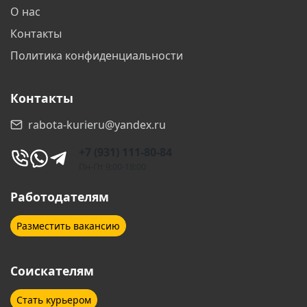
О нас
Волжский
Вологда
Контакты
Воронеж
Воскресенск
Политика конфиденциальности
Всеволожск
Выборг
Контакты
Гатчина
Геленджик
rabota-kurieru@yandex.ru
Горно-Алтайск
Горячий Ключ
+7 (931) 111-80-84
Дзержинск
Дзержинский
Пн-Пт 9:00-18:00
Дмитров
Долгопрудный
Работодателям
Домодедово
Дубна
Разместить вакансию
Егорьевск
Екатеринбург
Соискателям
Елабуга
Железногорск
Стать курьером
Железнодорожный
Жуковский