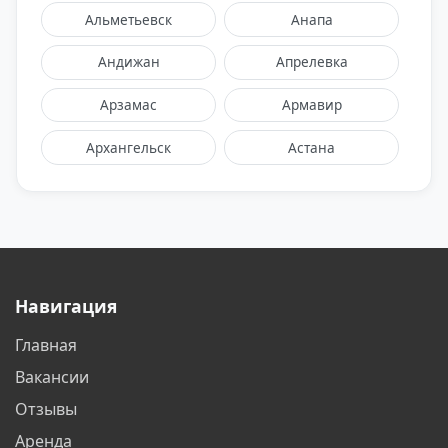
Альметьевск
Анапа
Андижан
Апрелевка
Арзамас
Армавир
Архангельск
Астана
Астрахань
Балаково
Балашиха
Барнаул
Батайск
Белгород
Навигация
Белореченск
Бердск
Главная
Бишкек
Благовещенск
Вакансии
Братск
Бронницы
Отзывы
Аренда
Брянск
Великий Новгород