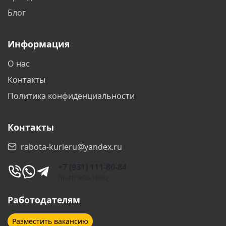
Блог
Видное
Владикавказ
Информация
Владимир
Волгоград
О нас
Волгодонск
Волжский
Контакты
Вологда
Воронеж
Политика конфиденциальности
Воскресенск
Всеволожск
Контакты
Выборг
Гатчина
rabota-kurieru@yandex.ru
Геленджик
Дзержинск
+7 (931) 111-80-84
Дзержинский
Дмитров
Пн-Пт 9:00-18:00
Долгопрудный
Домодедово
Работодателям
Дубна
Егорьевск
Разместить вакансию